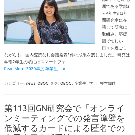
属である学部3
～4年生の2年
間研究室に在
籍して研究に
取組み、応援
団で忙しい
日々を過ごし
ながらも、国内査読なし会議発表3件の成果を残しました。 研究は
学部2年生の頃にはスマートフォ…
Read More: 2020年度 卒業生… »
カテゴリー:
news
OBOG
タグ:
OBOG
,
卒業生
,
学士
,
杉本知佳
第113回GN研究会で「オンライ
ンミーティングでの発言障壁を
低減するカードによる匿名での