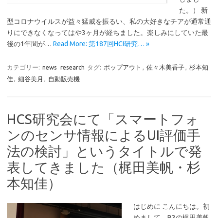
た。） 新
型コロナウイルスが益々猛威を振るい、私の大好きなチアが通常通
りにできなくなってはや3ヶ月が経ちました。楽しみにしていた最
後の1年間が…
Read More: 第187回HCI研究… »
カテゴリー:
news
research
タグ:
ポップアウト
,
佐々木美香子
,
杉本知
佳
,
細谷美月
,
自動販売機
HCS研究会にて「スマートフォ
ンのセンサ情報によるUI評価手
法の検討」というタイトルで発
表してきました（梶田美帆・杉
本知佳）
はじめに こんにちは。初
めまして。B3の梶田美帆