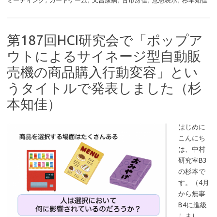
ミーティング
,
カードゲーム
,
又吉康綱
,
古市冴佳
,
意思表示
,
杉本知佳
第187回HCI研究会で「ポップア
ウトによるサイネージ型自動販
売機の商品購入行動変容」とい
うタイトルで発表しました（杉
本知佳）
はじめに
こんにち
は、中村
研究室B3
の杉本で
す。（4月
から無事
B4に進級
しまし