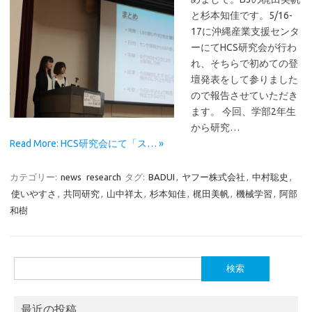
と杉本知佳です。5/16-
17に沖縄産業支援センタ
ーにてHCS研究会が行わ
れ、そちらで初めての登
壇発表をして参りました
ので報告させていただき
ます。 今回、学部2年生
から研究…
Read More: HCS研究会にて「ス… »
カテゴリー:
news
research
タグ:
BADUI
,
ヤフー株式会社
,
中村聡史
,
使いやすさ
,
共同研究
,
山中祥太
,
杉本知佳
,
梶田美帆
,
機械学習
,
阿部
和樹
検
索:
最近の投稿