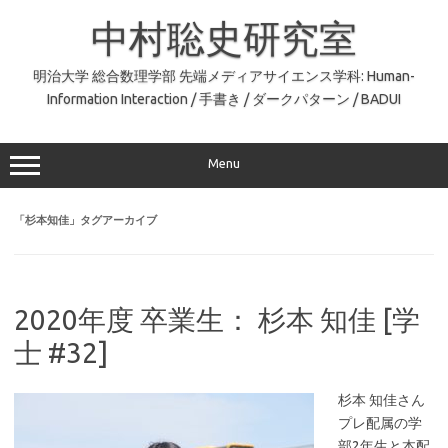
コ
ン
中村聡史研究室
テ
ン
ツ
へ
明治大学 総合数理学部 先端メディアサイエンス学科: Human-
ス
Information Interaction / 手書き / ダークパターン / BADUI
キ
ッ
プ
Menu
「
杉本知佳
」タグアーカイブ
2020年度 卒業生： 杉本 知佳 [学
士 #32]
杉本 知佳さん
プレ配属の学
部2年生と本配