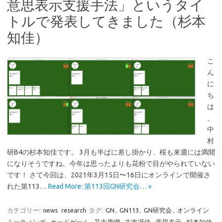
意思表示支援手法」というタイ
トルで発表してきました（杉本
知佳）
こ
ん
に
ち
は
、
中
村
研B4の杉本知佳です。 3月も半ばに差し掛かり、桜も来週には満開
になりそうですね。今年は思ったよりも花粉で目がやられていない
です！ さて今回は、2021年3月15日〜16日にオンラインで開催さ
れた第113…
Read More: 第113回GN研究会… »
カテゴリー:
news
research
タグ:
GN
,
GN113
,
GN研究会
,
オンライン