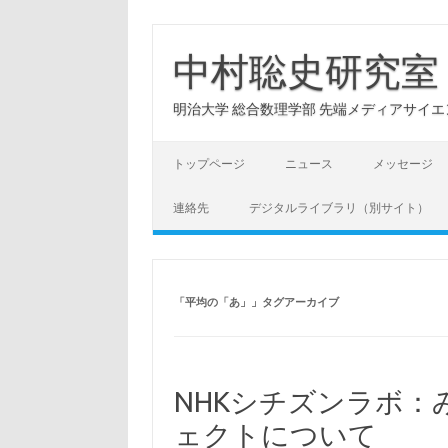
コ
ン
テ
中村聡史研究室
ン
ツ
へ
明治大学 総合数理学部 先端メディアサイエンス学科: Hu
ス
キ
ッ
プ
トップページ
ニュース
メッセージ
連絡先
デジタルライブラリ（別サイト）
「
平均の「あ」
」タグアーカイブ
NHKシチズンラボ：
ェクトについて