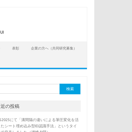
UI
告
表彰
企業の方へ（共同研究募集）
最近の投稿
SS2025にて「溝間隔の違いによる筆圧変化を活
したシート埋め込み型ID認識手法」というタイ