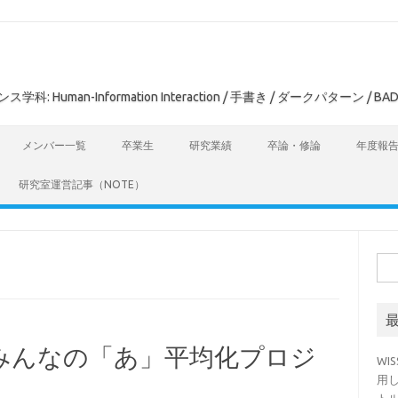
man-Information Interaction / 手書き / ダークパターン / BAD
メンバー一覧
卒業生
研究業績
卒論・修論
年度報
研究室運営記事（NOTE）
検
索:
みんなの「あ」平均化プロジ
WI
用