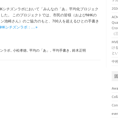
ト
20
NHKシチズンラボにおいて「みんなの「あ」平均化プロジェク
した。 このプロジェクトでは、市民の皆様（およびNHKの
ACM
ン池崎さん）のご協力のもと、700人を超えるひとの手書き
Qual
e: NHKシチズンラボ：… »
Cro
（
M
け
ンラボ
,
小松孝徳
,
平均の「あ」
,
平均手書き
,
鈴木正明
と
中村
Awa
Col
Con
eve