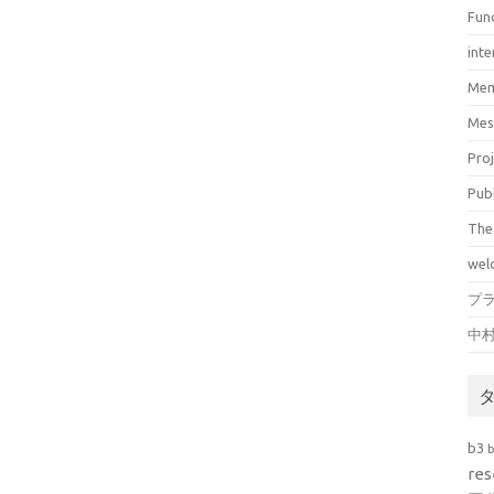
Fun
inte
Mem
Mes
Pro
Pub
The
wel
プ
中
b3
res