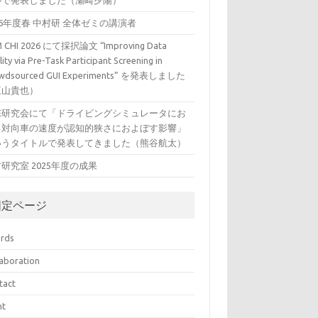
ルで発表しました（瀬崎夕陽）
26年度春 中村研 全体ゼミの講演者
 CHI 2026 にて採択論文 “Improving Data
ity via Pre-Task Participant Screening in
wdsourced GUI Experiments” を発表しました
三山貴也）
VE研究会にて「ドライビングシミュレータにお
る対向車の速度が認知的狭さにおよぼす影響」
いうタイトルで発表してきました（熊谷航太）
研究室 2025年度の成果
固定ページ
rds
laboration
tact
nt