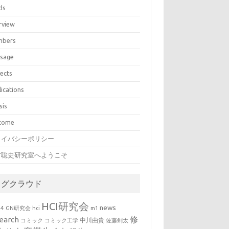
ds
rview
bers
sage
jects
lications
sis
come
ライバシーポリシー
村聡史研究室へようこそ
タグクラウド
HCI研究会
news
b4
GN研究会
hci
m1
修
earch
中川由貴
コミック
コミック工学
佐藤剣太