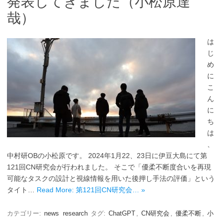
発表してきました（小松原達
哉）
は
じ
め
に
こ
ん
に
ち
は
、
中村研OBの小松原です。 2024年1月22、23日に伊豆大島にて第
121回CN研究会が行われました。 そこで「優柔不断度合いを再現
可能なタスクの設計と視線情報を用いた後押し手法の評価」という
タイト…
Read More: 第121回CN研究会… »
カテゴリー:
news
research
タグ:
ChatGPT
,
CN研究会
,
優柔不断
,
小