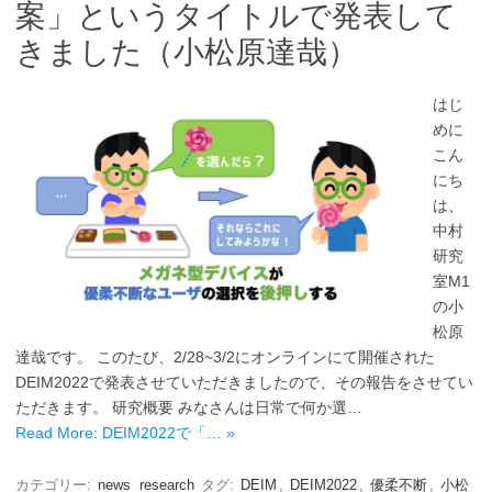
案」というタイトルで発表して
きました（小松原達哉）
はじ
めに
こん
にち
は、
中村
研究
室M1
の小
松原
達哉です。 このたび、2/28~3/2にオンラインにて開催された
DEIM2022で発表させていただきましたので、その報告をさせてい
ただきます。 研究概要 みなさんは日常で何か選…
Read More: DEIM2022で「… »
カテゴリー:
news
research
タグ:
DEIM
,
DEIM2022
,
優柔不断
,
小松