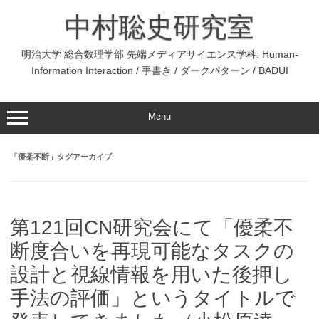
コ
ン
中村聡史研究室
テ
ン
ツ
へ
明治大学 総合数理学部 先端メディアサイエンス学科: Human-
ス
Information Interaction / 手書き / ダークパターン / BADUI
キ
ッ
プ
Menu
「
優柔不断
」タグアーカイブ
第121回CN研究会にて「優柔不
断度合いを再現可能なタスクの
設計と視線情報を用いた後押し
手法の評価」というタイトルで