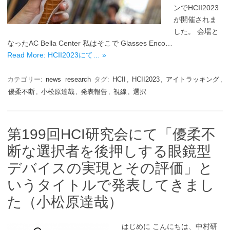
ンでHCII2023
が開催されま
した。 会場と
なったAC Bella Center 私はそこで Glasses Enco…
Read More: HCII2023にて… »
カテゴリー:
news
research
タグ:
HCII
,
HCII2023
,
アイトラッキング
,
優柔不断
,
小松原達哉
,
発表報告
,
視線
,
選択
第199回HCI研究会にて「優柔不
断な選択者を後押しする眼鏡型
デバイスの実現とその評価」と
いうタイトルで発表してきまし
た（小松原達哉）
はじめに こんにちは、中村研