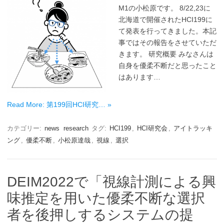
M1の小松原です。 8/22,23に
北海道で開催されたHCI199に
て発表を行ってきました。本記
事ではその報告をさせていただ
きます。 研究概要 みなさんは
自身を優柔不断だと思ったこと
はあります…
Read More: 第199回HCI研究… »
カテゴリー:
news
research
タグ:
HCI199
,
HCI研究会
,
アイトラッキ
ング
,
優柔不断
,
小松原達哉
,
視線
,
選択
DEIM2022で「視線計測による興
味推定を用いた優柔不断な選択
者を後押しするシステムの提