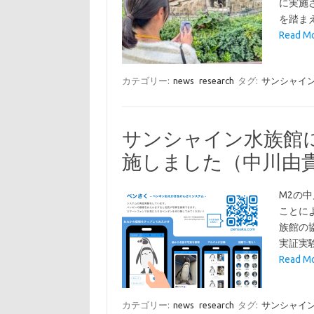
に実施
を踏ま
Read 
カテゴリー:
news
research
タグ:
サンシャイ
サンシャイン水族館
施しました（中川由
M2の
ことに
族館の協
実証実
Read 
カテゴリー:
news
research
タグ:
サンシャイ