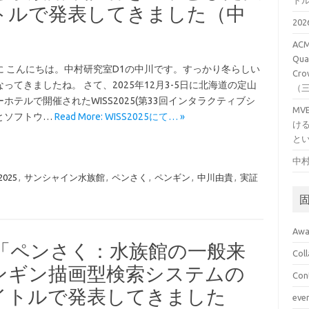
ト
トルで発表してきました（中
20
ACM
Qual
に こんにちは。中村研究室D1の中川です。すっかり冬らしい
Cro
ってきましたね。 さて、2025年12月3-5日に北海道の定山
（
ホテルで開催されたWISS2025(第33回インタラクティブシ
M
とソフトウ…
Read More: WISS2025にて… »
け
と
中村
2025
,
サンシャイン水族館
,
ペンさく
,
ペンギン
,
中川由貴
,
実証
Awa
会で「ペンさく：水族館の一般来
Col
ンギン描画型検索システムの
Con
イトルで発表してきました
eve