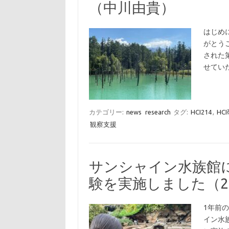
（中川由貴）
はじめ
がとうご
された
せてい
カテゴリー:
news
research
タグ:
HCI214
,
HC
観察支援
サンシャイン水族館
験を実施しました（2025
1年前
イン水族