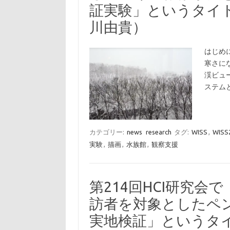
証実験」というタイ
川由貴）
はじめ
寒さにな
渓ビュー
ステム
カテゴリー:
news
research
タグ:
WISS
,
WISS
実験
,
描画
,
水族館
,
観察支援
第214回HCI研究
訪者を対象としたペ
実地検証」というタ