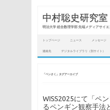
コ
ン
テ
中村聡史研究室
ン
ツ
へ
明治大学 総合数理学部 先端メディアサイエンス学科: Hu
ス
キ
ッ
プ
トップページ
ニュース
メッセージ
連絡先
デジタルライブラリ（別サイト）
「
ペンさく
」タグアーカイブ
WISS2025にて「
るペンギン観察手法