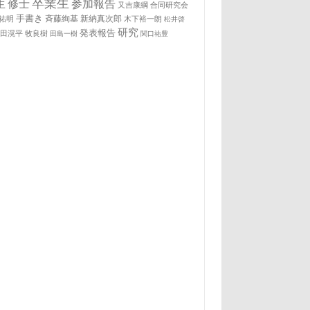
卒業生
生
修士
参加報告
又吉康綱
合同研究会
手書き
祐明
斉藤絢基
新納真次郎
木下裕一朗
松井啓
研究
発表報告
松田滉平
牧良樹
田島一樹
関口祐豊