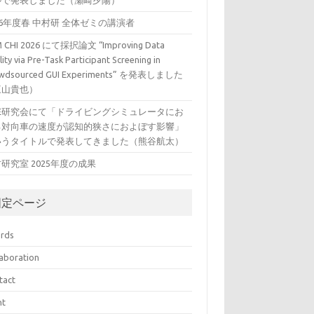
ルで発表しました（瀬崎夕陽）
26年度春 中村研 全体ゼミの講演者
 CHI 2026 にて採択論文 “Improving Data
ity via Pre-Task Participant Screening in
wdsourced GUI Experiments” を発表しました
三山貴也）
VE研究会にて「ドライビングシミュレータにお
る対向車の速度が認知的狭さにおよぼす影響」
いうタイトルで発表してきました（熊谷航太）
研究室 2025年度の成果
固定ページ
rds
laboration
tact
nt