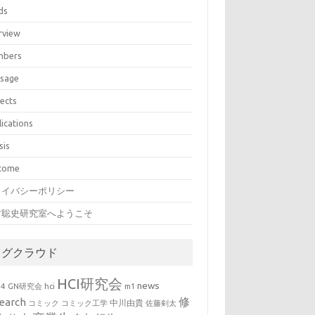
ds
rview
bers
sage
jects
lications
sis
come
ライバシーポリシー
村聡史研究室へようこそ
タグクラウド
HCI研究会
news
b4
GN研究会
hci
m1
修
earch
中川由貴
コミック
コミック工学
佐藤剣太