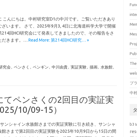
Fun
inte
に こんにちは。中村研究室D1の中川です。ご覧いただきあり
Mem
ざいます。 さて、2025年9月3, 4日に北海道科学大学で開催
第214回HCI研究会にて発表してきましたので、その報告をさ
Mes
ただきます。…
Read More: 第214回HCI研究… »
Pro
Pub
The
I研究会
,
ペンさく
,
ペンギン
,
中川由貴
,
実証実験
,
描画
,
水族館
,
wel
プ
中
にてペンさくの2回目の実証実
/10/09-15）
のサンシャイン水族館さまでの実証実験に引き続き、サンシャ
b3
館さまで第2回目の実証実験を2025年10月9日から15日の間
res