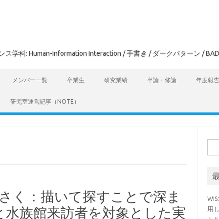
man-Information Interaction / 手書き / ダークパターン / BAD
メンバー一覧
卒業生
研究業績
卒論・修論
年度報
研究室運営記事（NOTE）
検
索:
ペンさく：描いて探すことで深ま
WI
と水族館来訪者を対象とした実
用