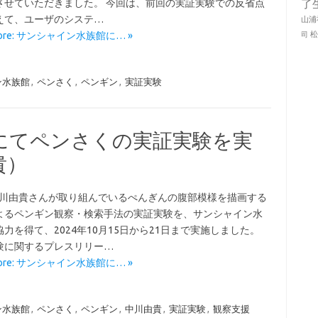
させていただきました。 今回は、前回の実証実験での反省点
了
えて、ユーザのシステ…
山浦
More: サンシャイン水族館に… »
司
ン水族館
,
ペンさく
,
ペンギン
,
実証実験
にてペンさくの実証実験を実
貴）
中川由貴さんが取り組んでいるぺんぎんの腹部模様を描画する
よるペンギン観察・検索手法の実証実験を、サンシャイン水
力を得て、2024年10月15日から21日まで実施しました。
験に関するプレスリリー…
More: サンシャイン水族館に… »
ン水族館
,
ペンさく
,
ペンギン
,
中川由貴
,
実証実験
,
観察支援