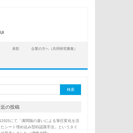
UI
告
表彰
企業の方へ（共同研究募集）
最近の投稿
SS2025にて「溝間隔の違いによる筆圧変化を活
したシート埋め込み型ID認識手法」というタイ