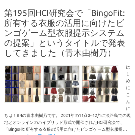
第195回HCI研究会で「BingoFit:
所有する衣服の活用に向けたビ
ンゴゲーム型衣服提示システム
の提案」というタイトルで発表
してきました（青木由樹乃）
は
じ
め
に
こ
ん
に
ちは！B4の青木由樹乃です。 2021年の11/30~12/1に淡路島での現
地とオンラインのハイブリッド形式で開催されたHCI研究会で、
「BingoFit: 所有する衣服の活用に向けたビンゴゲーム型衣服提…