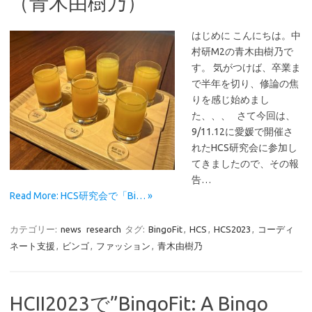
（青木由樹乃）
はじめに こんにちは。中
村研M2の青木由樹乃で
す。 気がつけば、卒業ま
で半年を切り、修論の焦
りを感じ始めまし
た、、、 さて今回は、
9/11.12に愛媛で開催さ
れたHCS研究会に参加し
てきましたので、その報
告…
Read More: HCS研究会で「Bi… »
カテゴリー:
news
research
タグ:
BingoFit
,
HCS
,
HCS2023
,
コーディ
ネート支援
,
ビンゴ
,
ファッション
,
青木由樹乃
HCII2023で”BingoFit: A Bingo