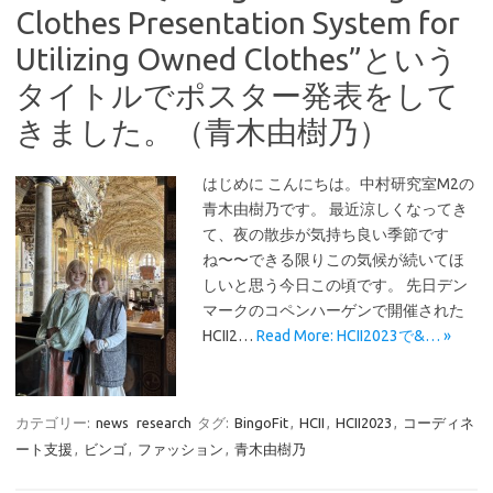
Clothes Presentation System for
Utilizing Owned Clothes”という
タイトルでポスター発表をして
きました。（青木由樹乃）
はじめに こんにちは。中村研究室M2の
青木由樹乃です。 最近涼しくなってき
て、夜の散歩が気持ち良い季節です
ね〜〜できる限りこの気候が続いてほ
しいと思う今日この頃です。 先日デン
マークのコペンハーゲンで開催された
HCII2…
Read More: HCII2023で&… »
カテゴリー:
news
research
タグ:
BingoFit
,
HCII
,
HCII2023
,
コーディネ
ート支援
,
ビンゴ
,
ファッション
,
青木由樹乃