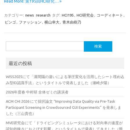
Read More: 第195回HCI研究… »
カテゴリー:
news
research
タグ:
HCI195
,
HCI研究会
,
コーディネート
,
ビンゴ
,
ファッション
,
横山幸大
,
青木由樹乃
検
索:
最近の投稿
WISS2025にて「溝間隔の違いによる筆圧変化を活用したシート埋め込
み型ID認識手法」というタイトルで発表しました（瀬崎夕陽）
2026年度春 中村研 全体ゼミの講演者
ACM CHI 2026 にて採択論文 “Improving Data Quality via Pre-Task
Participant Screening in Crowdsourced GUI Experiments” を発表しま
した（三山貴也）
MVE研究会にて「ドライビングシミュレータにおける対向車の速度が
認知的狭さにおよぼす影響」というタイトルで発表してきました（熊