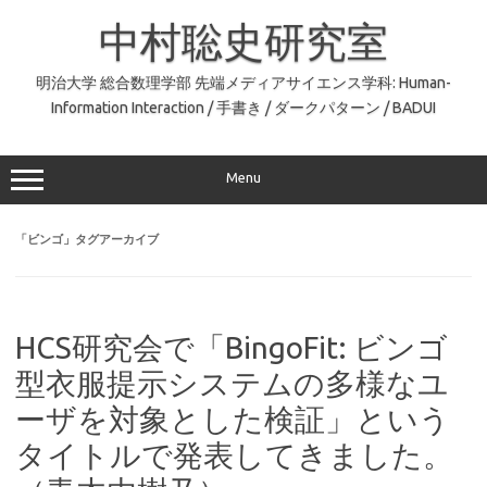
コ
ン
中村聡史研究室
テ
ン
ツ
へ
明治大学 総合数理学部 先端メディアサイエンス学科: Human-
ス
Information Interaction / 手書き / ダークパターン / BADUI
キ
ッ
プ
Menu
「
ビンゴ
」タグアーカイブ
HCS研究会で「BingoFit: ビンゴ
型衣服提示システムの多様なユ
ーザを対象とした検証」という
タイトルで発表してきました。