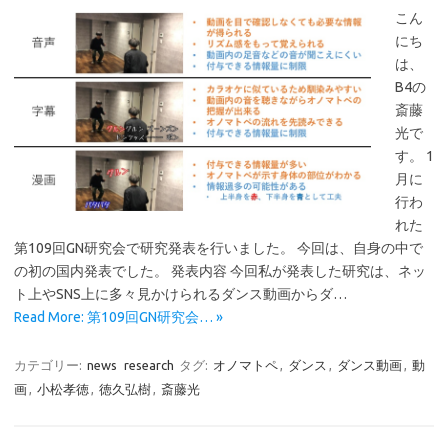
こん
にち
は、
B4の
斎藤
光で
す。 1
月に
行わ
れた
第109回GN研究会で研究発表を行いました。 今回は、自身の中で
の初の国内発表でした。 発表内容 今回私が発表した研究は、ネッ
ト上やSNS上に多々見かけられるダンス動画からダ…
Read More: 第109回GN研究会… »
カテゴリー:
news
research
タグ:
オノマトペ
,
ダンス
,
ダンス動画
,
動
画
,
小松孝徳
,
徳久弘樹
,
斎藤光