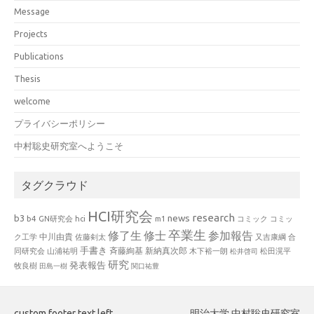
Message
Projects
Publications
Thesis
welcome
プライバシーポリシー
中村聡史研究室へようこそ
タグクラウド
HCI研究会
research
news
b3
b4
GN研究会
hci
m1
コミック
コミッ
卒業生
修了生
修士
参加報告
中川由貴
ク工学
佐藤剣太
又吉康綱
合
手書き
山浦祐明
斉藤絢基
新納真次郎
松田滉平
同研究会
木下裕一朗
松井啓司
研究
発表報告
牧良樹
田島一樹
関口祐豊
custom footer text left
明治大学 中村聡史研究室