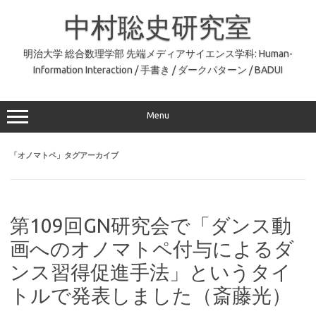
コ
ン
中村聡史研究室
テ
ン
ツ
へ
明治大学 総合数理学部 先端メディアサイエンス学科: Human-
ス
Information Interaction / 手書き / ダークパターン / BADUI
キ
ッ
プ
Menu
「
オノマトペ
」タグアーカイブ
第109回GN研究会で「ダンス動
画へのオノマトペ付与によるダ
ンス習得促進手法」というタイ
トルで発表しました（斎藤光）