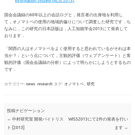
Information System (ACIS 2013).
国会会議録の60年以上の会話ログと，発言者の出身地を利用し
て，オノマトペの使用の地域的偏りについて調査した研究です．ち
なみに，この研究の日本語版は，人工知能学会2013にて発表して
おります．
「関西の人はオノマトペをよく使用すると思われているがそれは本
当か？」という点について，主観的評価（ウェブアンケート）と客
観的評価（国会会議録の分析）によって明らかにしようとするもの
です．
カテゴリー:
news
research
タグ:
オノマトペ
,
研究
投稿ナビゲーション
←
中村研究室 開発バイトリス
WISS2013にて2件の発表を行い
ト [2013]
ます
→