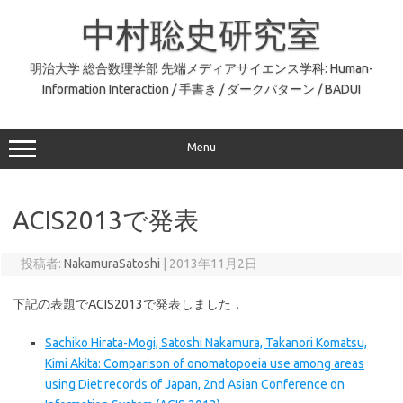
コ
ン
中村聡史研究室
テ
ン
ツ
へ
明治大学 総合数理学部 先端メディアサイエンス学科: Human-
ス
Information Interaction / 手書き / ダークパターン / BADUI
キ
ッ
プ
Menu
ACIS2013で発表
投稿者:
NakamuraSatoshi
|
2013年11月2日
下記の表題でACIS2013で発表しました．
Sachiko Hirata-Mogi, Satoshi Nakamura, Takanori Komatsu,
Kimi Akita: Comparison of onomatopoeia use among areas
using Diet records of Japan, 2nd Asian Conference on