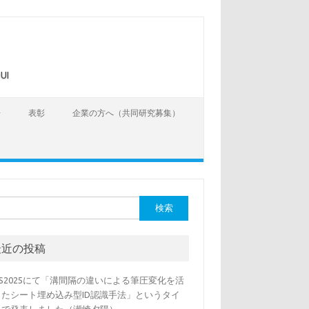
UI
告
表彰
企業の方へ（共同研究募集）
最近の投稿
SS2025にて「溝間隔の違いによる筆圧変化を活
したシート埋め込み型ID認識手法」というタイ