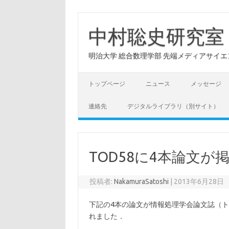
コ
ン
テ
中村聡史研究室
ン
ツ
へ
明治大学 総合数理学部 先端メディアサイエンス学科: Hu
ス
キ
ッ
プ
トップページ
ニュース
メッセージ
連絡先
デジタルライブラリ（別サイト）
TOD58に4本論文が
投稿者:
NakamuraSatoshi
|
2013年6月28日
下記の4本の論文が情報処理学会論文誌（ト
れました．