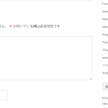
Fun
inte
Mem
せん。
※
が付いている欄は必須項目です
Mes
Pro
Pub
The
wel
プ
中
b3
res