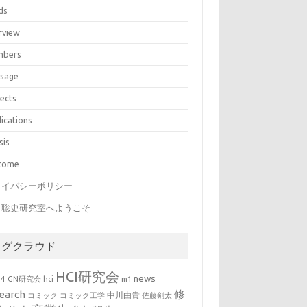
ds
rview
bers
sage
jects
lications
sis
come
ライバシーポリシー
村聡史研究室へようこそ
タグクラウド
HCI研究会
news
b4
GN研究会
hci
m1
修
earch
中川由貴
コミック
コミック工学
佐藤剣太