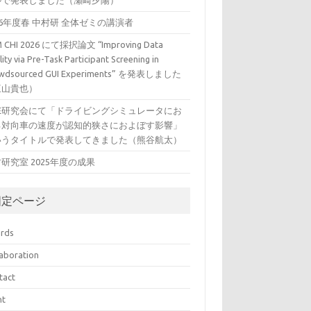
ルで発表しました（瀬崎夕陽）
26年度春 中村研 全体ゼミの講演者
 CHI 2026 にて採択論文 “Improving Data
ity via Pre-Task Participant Screening in
wdsourced GUI Experiments” を発表しました
三山貴也）
VE研究会にて「ドライビングシミュレータにお
る対向車の速度が認知的狭さにおよぼす影響」
いうタイトルで発表してきました（熊谷航太）
研究室 2025年度の成果
固定ページ
rds
laboration
tact
nt