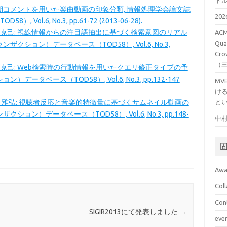
ト
同期コメントを用いた楽曲動画の印象分類, 情報処理学会論文誌
20
l.6, No.3, pp.61-72 (2013-06-28).
克己: 視線情報からの注目語抽出に基づく検索意図のリアル
ACM
Qual
クション）データベース（TOD58）, Vol.6, No.3,
Cro
（
克己: Web検索時の行動情報を用いたクエリ修正タイプの予
タベース（TOD58）, Vol.6, No.3, pp.132-147
M
け
 雅弘: 視聴者反応と音楽的特徴量に基づくサムネイル動画の
と
ン）データベース（TOD58）, Vol.6, No.3, pp.148-
中村
Awa
Col
Con
SIGIR2013にて発表しました
→
eve