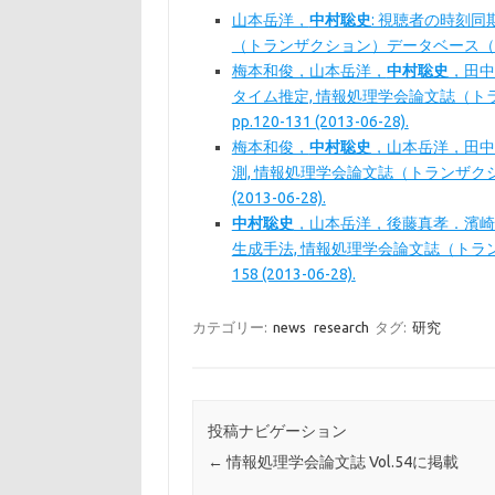
山本岳洋，
中村聡史
: 視聴者の時刻
（トランザクション）データベース（TOD58）, Vo
梅本和俊，山本岳洋，
中村聡史
，田中
タイム推定, 情報処理学会論文誌（トランザ
pp.120-131 (2013-06-28).
梅本和俊，
中村聡史
，山本岳洋，田中
測, 情報処理学会論文誌（トランザクション）デー
(2013-06-28).
中村聡史
，山本岳洋，後藤真孝．濱崎
生成手法, 情報処理学会論文誌（トランザクショ
158 (2013-06-28).
カテゴリー:
news
research
タグ:
研究
投稿ナビゲーション
←
情報処理学会論文誌 Vol.54に掲載