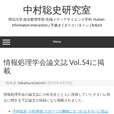
コ
ン
中村聡史研究室
テ
ン
ツ
へ
明治大学 総合数理学部 先端メディアサイエンス学科: Human-
ス
Information Interaction / 手書き / ダークパターン / BADUI
キ
ッ
プ
Menu
情報処理学会論文誌 Vol.54に掲
載
投稿者:
NakamuraSatoshi
|
2013年4月10日
情報処理学会の論文誌に小松先生とともに投稿していたネタバレ防
止に関する下記論文が採録になり掲載されました．
中村聡史, 小松孝徳: スポーツの勝敗にまつわるネタバレ防止