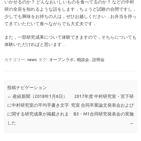
いかせるのか？ どんなおいしいものを食べてるのか？ などの中村
研の全容を知れるような話をします．ちょうど試験の合間ですし，
少しでも興味をお持ちの人は，ぜひお越しください．お弁当を持っ
てきていただいて食べながらでも大丈夫です．
また，一部研究成果について体験できますので，そちらについても
体験いただければと思います．
カテゴリー:
news
タグ:
オープンラボ
,
相談会
,
説明会
投稿ナビゲーション
←
産経新聞（2018年1月6日）
2017年度 中村研究室・宮下研
に中村研究室の平均手書き文字
究室 合同卒業論文発表会および
に関する研究成果が掲載されま
B3・M1合同研究発表会の実施
した
→