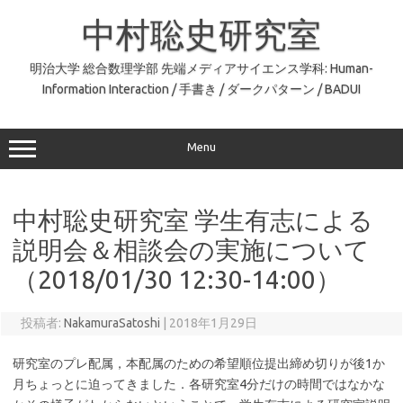
コ
ン
中村聡史研究室
テ
ン
ツ
へ
明治大学 総合数理学部 先端メディアサイエンス学科: Human-
ス
Information Interaction / 手書き / ダークパターン / BADUI
キ
ッ
プ
Menu
中村聡史研究室 学生有志による
説明会＆相談会の実施について
（2018/01/30 12:30-14:00）
投稿者:
NakamuraSatoshi
|
2018年1月29日
研究室のプレ配属，本配属のための希望順位提出締め切りが後1か
月ちょっとに迫ってきました．各研究室4分だけの時間ではなかな