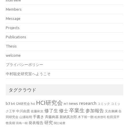
Members
Message
Projects
Publications
Thesis
welcome
プライバシーポリシー
中村聡史研究室へようこそ
タグクラウド
HCI研究会
research
news
b3
b4
GN研究会
hci
m1
コミック
コミッ
卒業生
修了生
修士
参加報告
中川由貴
ク工学
佐藤剣太
又吉康綱
合
手書き
山浦祐明
斉藤絢基
新納真次郎
松田滉平
同研究会
木下裕一朗
松井啓司
研究
発表報告
牧良樹
田島一樹
関口祐豊