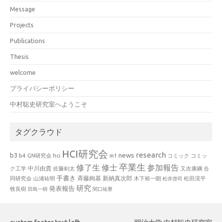
Message
Projects
Publications
Thesis
welcome
プライバシーポリシー
中村聡史研究室へようこそ
タグクラウド
HCI研究会
research
news
b3
b4
GN研究会
hci
m1
コミック
コミッ
卒業生
修了生
修士
参加報告
中川由貴
ク工学
佐藤剣太
又吉康綱
合
手書き
山浦祐明
斉藤絢基
新納真次郎
松田滉平
同研究会
木下裕一朗
松井啓司
研究
発表報告
牧良樹
田島一樹
関口祐豊