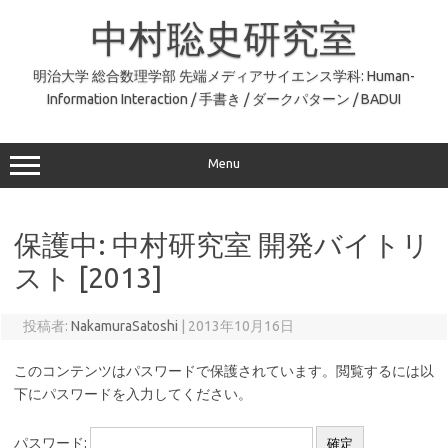
コ
ン
中村聡史研究室
テ
ン
ツ
へ
明治大学 総合数理学部 先端メディアサイエンス学科: Human-
ス
Information Interaction / 手書き / ダークパターン / BADUI
キ
ッ
プ
Menu
保護中: 中村研究室 開発バイトリ
スト [2013]
投稿者:
NakamuraSatoshi
|
2013年10月16日
このコンテンツはパスワードで保護されています。閲覧するには以
下にパスワードを入力してください。
パスワード: