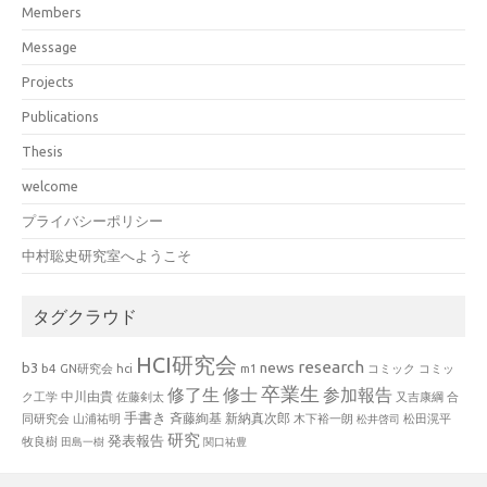
Members
Message
Projects
Publications
Thesis
welcome
プライバシーポリシー
中村聡史研究室へようこそ
タグクラウド
HCI研究会
research
news
b3
b4
GN研究会
hci
m1
コミック
コミッ
卒業生
修了生
修士
参加報告
中川由貴
ク工学
佐藤剣太
又吉康綱
合
手書き
山浦祐明
斉藤絢基
新納真次郎
松田滉平
同研究会
木下裕一朗
松井啓司
研究
発表報告
牧良樹
田島一樹
関口祐豊