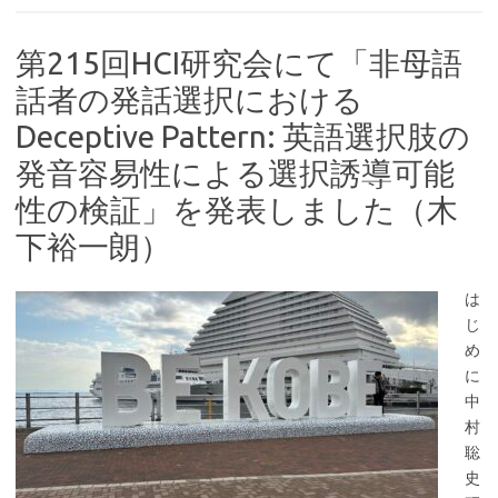
第215回HCI研究会にて「非母語
話者の発話選択における
Deceptive Pattern: 英語選択肢の
発音容易性による選択誘導可能
性の検証」を発表しました（木
下裕一朗）
は
じ
め
に
中
村
聡
史