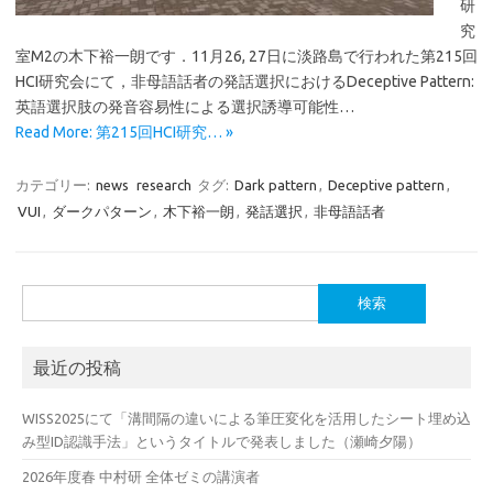
研
究
室M2の木下裕一朗です．11月26, 27日に淡路島で行われた第215回
HCI研究会にて，非母語話者の発話選択におけるDeceptive Pattern:
英語選択肢の発音容易性による選択誘導可能性…
Read More: 第215回HCI研究… »
カテゴリー:
news
research
タグ:
Dark pattern
,
Deceptive pattern
,
VUI
,
ダークパターン
,
木下裕一朗
,
発話選択
,
非母語話者
検
索:
最近の投稿
WISS2025にて「溝間隔の違いによる筆圧変化を活用したシート埋め込
み型ID認識手法」というタイトルで発表しました（瀬崎夕陽）
2026年度春 中村研 全体ゼミの講演者