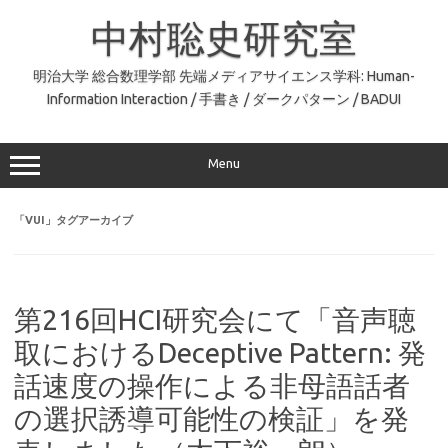
コ
ン
中村聡史研究室
テ
ン
ツ
へ
明治大学 総合数理学部 先端メディアサイエンス学科: Human-
ス
Information Interaction / 手書き / ダークパターン / BADUI
キ
ッ
プ
Menu
「
VUI
」タグアーカイブ
第216回HCI研究会にて「音声聴
取におけるDeceptive Pattern: 発
話速度の操作による非母語話者
の選択誘導可能性の検証」を発