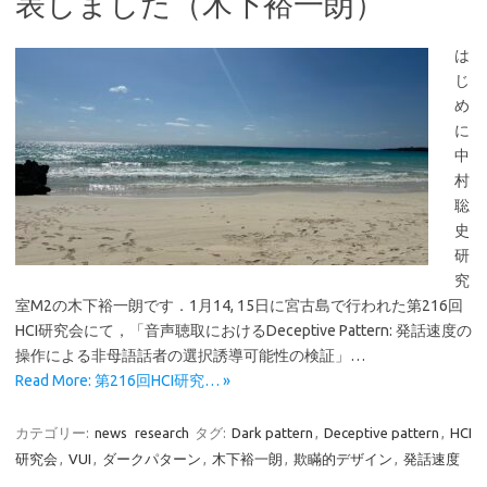
表しました（木下裕一朗）
は
じ
め
に
中
村
聡
史
研
究
室M2の木下裕一朗です．1月14, 15日に宮古島で行われた第216回
HCI研究会にて，「音声聴取におけるDeceptive Pattern: 発話速度の
操作による非母語話者の選択誘導可能性の検証」…
Read More: 第216回HCI研究… »
カテゴリー:
news
research
タグ:
Dark pattern
,
Deceptive pattern
,
HCI
研究会
,
VUI
,
ダークパターン
,
木下裕一朗
,
欺瞞的デザイン
,
発話速度