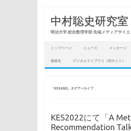
コ
ン
テ
中村聡史研究室
ン
ツ
へ
明治大学 総合数理学部 先端メディアサイエンス学科: Hu
ス
キ
ッ
プ
トップページ
ニュース
メッセージ
連絡先
デジタルライブラリ（別サイト）
「
KES2022
」タグアーカイブ
KES2022にて「A Method
Recommendation Talk 