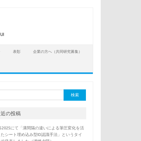
UI
告
表彰
企業の方へ（共同研究募集）
最近の投稿
SS2025にて「溝間隔の違いによる筆圧変化を活
したシート埋め込み型ID認識手法」というタイ