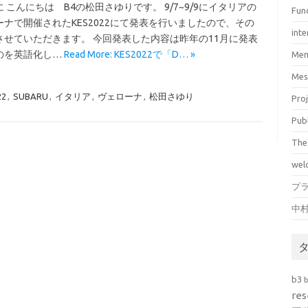
 こんにちは B4の松田さゆりです。 9/7~9/9にイタリアの
Fun
ーナで開催されたKES2022にて発表を行いましたので、その
inte
させていただきます。 今回発表した内容は昨年の11月に発表
のを英語化し…
Read More: KES2022で「D… »
Mem
Mes
22
,
SUBARU
,
イタリア
,
ヴェローナ
,
松田さゆり
Pro
Pub
The
wel
プ
中
b3
res