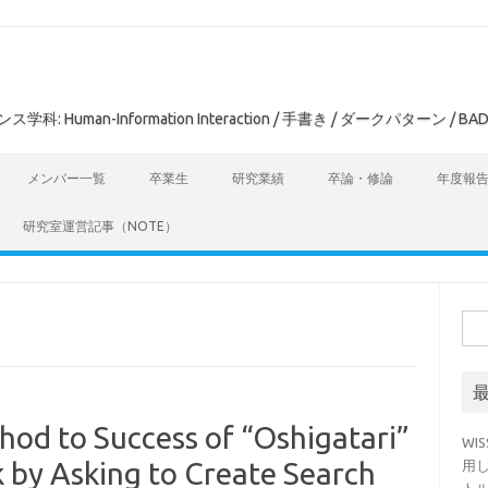
man-Information Interaction / 手書き / ダークパターン / BAD
メンバー一覧
卒業生
研究業績
卒論・修論
年度報
研究室運営記事（NOTE）
検
索:
 to Success of “Oshigatari”
WI
by Asking to Create Search
用