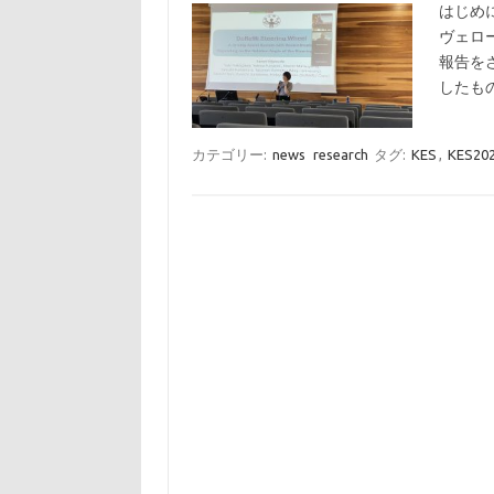
はじめに
ヴェロ
報告を
したも
カテゴリー:
news
research
タグ:
KES
,
KES20