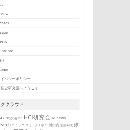
ds
rview
bers
sage
jects
lications
sis
come
ライバシーポリシー
村聡史研究室へようこそ
タグクラウド
HCI研究会
news
b4
GN研究会
hci
m1
修
earch
中川由貴
コミック
コミック工学
佐藤剣太