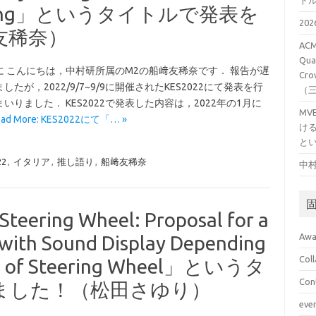
ト
Listening」というタイトルで発表を
20
友稀奈）
ACM
Qual
に こんにちは，中村研所属のM2の船﨑友稀奈です． 報告が遅
Cro
したが，2022/9/7~9/9に開催されたKES2022にて発表を行
（
いりました． KES2022で発表した内容は，2022年の1月に
M
ead More: KES2022にて「… »
け
と
22
,
イタリア
,
推し語り
,
船﨑友稀奈
中村
ering Wheel: Proposal for a
Awa
 with Sound Display Depending
Col
gle of Steering Wheel」というタ
Con
ました！（松田さゆり）
eve