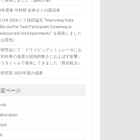
ルで発表しました（瀬崎夕陽）
26年度春 中村研 全体ゼミの講演者
 CHI 2026 にて採択論文 “Improving Data
ity via Pre-Task Participant Screening in
wdsourced GUI Experiments” を発表しました
三山貴也）
VE研究会にて「ドライビングシミュレータにお
る対向車の速度が認知的狭さにおよぼす影響」
いうタイトルで発表してきました（熊谷航太）
研究室 2025年度の成果
固定ページ
rds
laboration
tact
nt