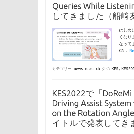
Queries While 
してきました（船﨑
はじめ
くなりま
なってま
GN…
R
カテゴリー:
news
research
タグ:
KES
,
KES20
KES2022で「DoReMi Ste
Driving Assist System
on the Rotation An
イトルで発表してき