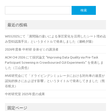
検
索:
最近の投稿
WISS2025にて「溝間隔の違いによる筆圧変化を活用したシート埋め込
み型ID認識手法」というタイトルで発表しました（瀬崎夕陽）
2026年度春 中村研 全体ゼミの講演者
ACM CHI 2026 にて採択論文 “Improving Data Quality via Pre-Task
Participant Screening in Crowdsourced GUI Experiments” を発表しま
した（三山貴也）
MVE研究会にて「ドライビングシミュレータにおける対向車の速度が
認知的狭さにおよぼす影響」というタイトルで発表してきました（熊
谷航太）
中村研究室 2025年度の成果
固定ページ