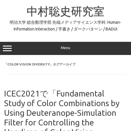
コ
ン
中村聡史研究室
テ
ン
ツ
へ
明治大学 総合数理学部 先端メディアサイエンス学科: Human-
ス
Information Interaction / 手書き / ダークパターン / BADUI
キ
ッ
プ
Menu
「
COLOR VISION DIVERSITY
」タグアーカイブ
ICEC2021で「Fundamental
Study of Color Combinations by
Using Deuteranope-Simulation
Filter for Controlling the