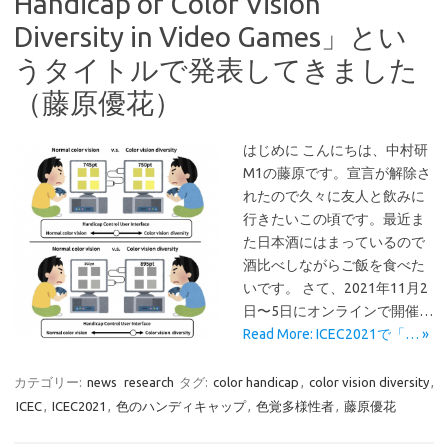
Handicap of Color Vision
Diversity in Video Games」とい
うタイトルで発表してきました
（藤原優花）
はじめに こんにちは、中村研
M1の藤原です。宣言が解除さ
れたので久々に友人と飲みに
行きたいこの頃です。最近ま
た日本酒にはまっているので
酒比べしながらご飯を食べた
いです。 さて、2021年11月2
日〜5日にオンラインで開催…
Read More: ICEC2021で「… »
カテゴリー:
news
research
タグ:
color handicap
,
color vision diversity
,
ICEC
,
ICEC2021
,
色のハンディキャップ
,
色覚多様性者
,
藤原優花