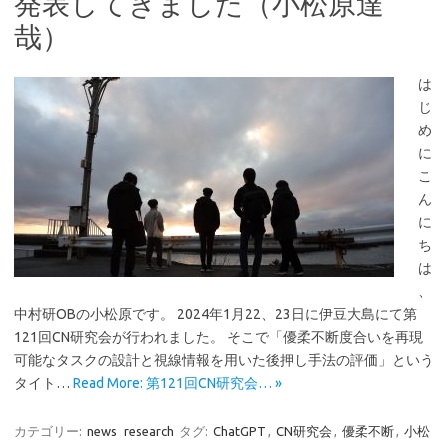
発表してきました（小松原達
哉）
は
じ
め
に
こ
ん
に
ち
は
、
中村研OBの小松原です。 2024年1月22、23日に伊豆大島にて第
121回CN研究会が行われました。 そこで「優柔不断度合いを再現
可能なタスクの設計と視線情報を用いた後押し手法の評価」という
タイト…
Read More: 第121回CN研究会… »
カテゴリー:
news
research
タグ:
ChatGPT
,
CN研究会
,
優柔不断
,
小松