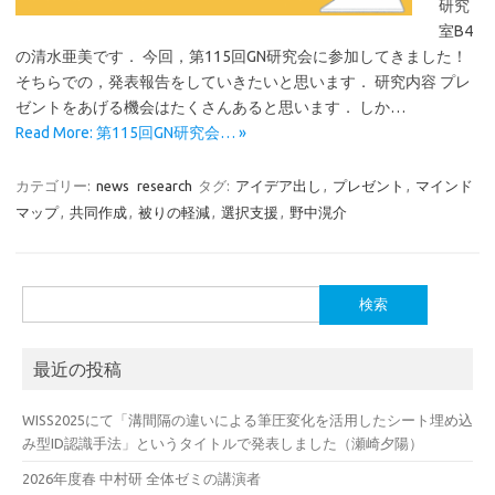
研究
室B4
の清水亜美です． 今回，第115回GN研究会に参加してきました！
そちらでの，発表報告をしていきたいと思います． 研究内容 プレ
ゼントをあげる機会はたくさんあると思います． しか…
Read More: 第115回GN研究会… »
カテゴリー:
news
research
タグ:
アイデア出し
,
プレゼント
,
マインド
マップ
,
共同作成
,
被りの軽減
,
選択支援
,
野中滉介
検
索:
最近の投稿
WISS2025にて「溝間隔の違いによる筆圧変化を活用したシート埋め込
み型ID認識手法」というタイトルで発表しました（瀬崎夕陽）
2026年度春 中村研 全体ゼミの講演者