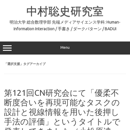
コ
ン
中村聡史研究室
テ
ン
ツ
へ
明治大学 総合数理学部 先端メディアサイエンス学科: Human-
ス
Information Interaction / 手書き / ダークパターン / BADUI
キ
ッ
プ
Menu
「
選択支援
」タグアーカイブ
第121回CN研究会にて「優柔不
断度合いを再現可能なタスクの
設計と視線情報を用いた後押し
手法の評価」というタイトルで