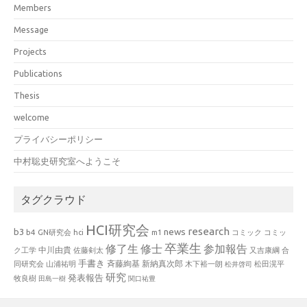
Members
Message
Projects
Publications
Thesis
welcome
プライバシーポリシー
中村聡史研究室へようこそ
タグクラウド
HCI研究会
research
news
b3
b4
GN研究会
hci
m1
コミック
コミッ
卒業生
修了生
修士
参加報告
中川由貴
ク工学
佐藤剣太
又吉康綱
合
手書き
山浦祐明
斉藤絢基
新納真次郎
松田滉平
同研究会
木下裕一朗
松井啓司
研究
発表報告
牧良樹
田島一樹
関口祐豊