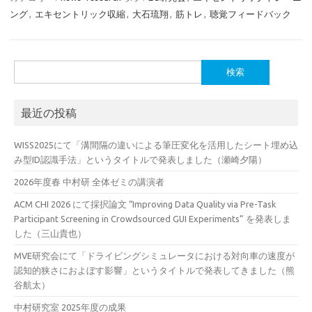
ング
,
エキセントリック収縮
,
大石琉翔
,
筋トレ
,
聴覚フィードバック
検
索:
最近の投稿
WISS2025にて「溝間隔の違いによる筆圧変化を活用したシート埋め込
み型ID認識手法」というタイトルで発表しました（瀬崎夕陽）
2026年度春 中村研 全体ゼミの講演者
ACM CHI 2026 にて採択論文 “Improving Data Quality via Pre-Task
Participant Screening in Crowdsourced GUI Experiments” を発表しま
した（三山貴也）
MVE研究会にて「ドライビングシミュレータにおける対向車の速度が
認知的狭さにおよぼす影響」というタイトルで発表してきました（熊
谷航太）
中村研究室 2025年度の成果