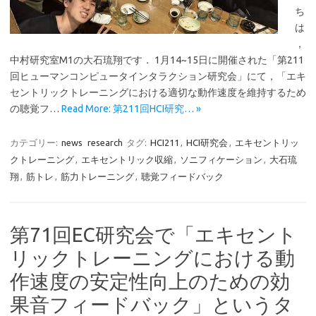
ち
は
，
中村研究室M1の大石琉翔です． 1月14~15日に開催された「第211
回ヒューマンコンピュータインタラクション研究会」にて，「エキ
セントリックトレーニングにおける適切な動作速度を維持するため
の聴覚フ…
Read More: 第211回HCI研究… »
カテゴリー:
news
research
タグ:
HCI211
,
HCI研究会
,
エキセントリッ
クトレーニング
,
エキセントリック収縮
,
ソニフィケーション
,
大石琉
翔
,
筋トレ
,
筋力トレーニング
,
聴覚フィードバック
第71回EC研究会で「エキセント
リックトレーニングにおける動
作速度の安定性向上のための効
果音フィードバック」というタ