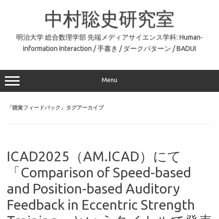
コ
ン
中村聡史研究室
テ
ン
ツ
へ
明治大学 総合数理学部 先端メディアサイエンス学科: Human-
ス
Information Interaction / 手書き / ダークパターン / BADUI
キ
ッ
プ
Menu
「
聴覚フィードバック
」タグアーカイブ
ICAD2025（AM.ICAD）にて
「Comparison of Speed-based
and Position-based Auditory
Feedback in Eccentric Strength