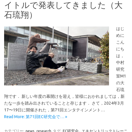
イトルで発表してきました（大
石琉翔）
はじ
めに
こん
にち
は，
中村
研究
室M1
の大
石琉
翔です． 新しい年度の幕開けを迎え，皆様におかれましては，新
たな一歩を踏み出されていることと存じます． さて，2024年3月
17〜19日に開催された，第71回エンタテインメント…
Read More: 第71回EC研究会で… »
カテゴリー:
news
research
タグ:
EC研究会
,
エキセントリックトレーニ