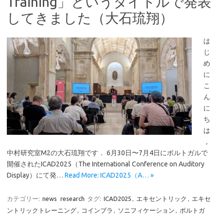
Training」というタイトルで発表
してきました（大石琉翔）
は
じ
め
に
こ
ん
に
ち
は
，
中村研究室M2の大石琉翔です． 6月30日〜7月4日にポルトガルで
開催されたICAD2025（The International Conference on Auditory
Display）にて発…
Read More: ICAD2025（A… »
カテゴリー:
news
research
タグ:
ICAD2025
,
エキセントリック
,
エキセ
ントリックトレーニング
,
コインブラ
,
ソニフィケーション
,
ポルトガ