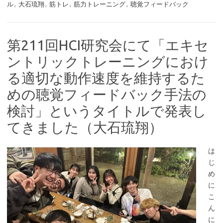
ル
,
大石琉翔
,
筋トレ
,
筋力トレーニング
,
聴覚フィードバック
第211回HCI研究会にて「エキセ
ントリックトレーニングにおけ
る適切な動作速度を維持するた
めの聴覚フィードバック手法の
検討」というタイトルで発表し
てきました（大石琉翔）
は
じ
め
に
こ
ん
に