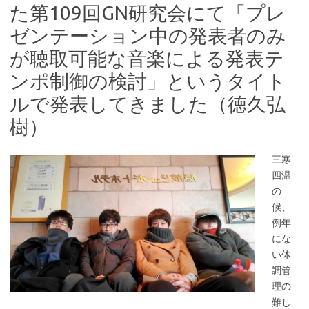
た第109回GN研究会にて「プレ
ゼンテーション中の発表者のみ
が聴取可能な音楽による発表テ
ンポ制御の検討」というタイト
ルで発表してきました（徳久弘
樹）
三寒
四温
の
候、
例年
にな
い体
調管
理の
難し