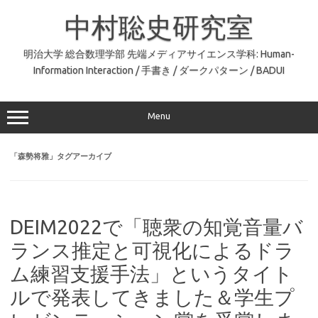
コ
ン
中村聡史研究室
テ
ン
ツ
へ
明治大学 総合数理学部 先端メディアサイエンス学科: Human-
ス
Information Interaction / 手書き / ダークパターン / BADUI
キ
ッ
プ
Menu
「
森勢将雅
」タグアーカイブ
DEIM2022で「聴衆の知覚音量バ
ランス推定と可視化によるドラ
ム練習支援手法」というタイト
ルで発表してきました＆学生プ