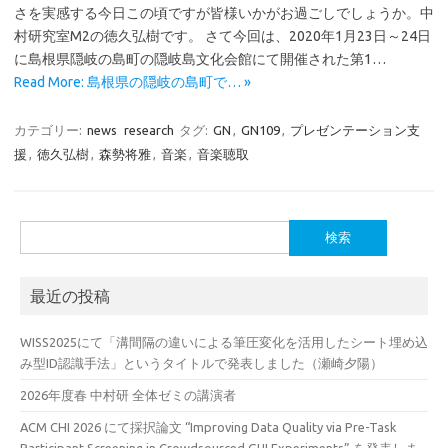
さを実感する今日この頃ですが皆様いかがお過ごしでしょうか。中
村研究室M2の徳久弘樹です。 さて今回は、2020年1月23日～24日
に島根県隠岐の島町の隠岐島文化会館にて開催された第1…
Read More: 島根県の隠岐の島町で… »
カテゴリー:
news
research
タグ:
GN
,
GN109
,
プレゼンテーション支
援
,
徳久弘樹
,
森勢将雅
,
音楽
,
音楽聴取
検
索:
最近の投稿
WISS2025にて「溝間隔の違いによる筆圧変化を活用したシート埋め込
み型ID認識手法」というタイトルで発表しました（瀬崎夕陽）
2026年度春 中村研 全体ゼミの講演者
ACM CHI 2026 にて採択論文 “Improving Data Quality via Pre-Task