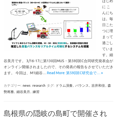
はじめ
に こ
んにち
は。毎
日こた
つに埋
まって
過ごし
ていま
す。細
谷美月です。 3/16-17に第130回MUS・第59回EC合同研究発表会が
オンライン開催されましたので、その発表の報告をさせていただき
ます。 今回は、M1細谷…
Read More: 第59回EC研究会で… »
カテゴリー:
news
research
タグ:
ドラム演奏
,
バランス
,
吉井和佳
,
森
勢将雅
,
細谷美月
,
練習
島根県の隠岐の島町で開催され