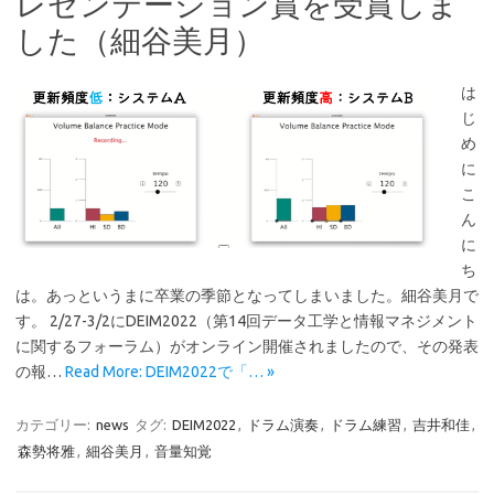
レゼンテーション賞を受賞しま
した（細谷美月）
は
じ
め
に
こ
ん
に
ち
は。あっというまに卒業の季節となってしまいました。細谷美月で
す。 2/27-3/2にDEIM2022（第14回データ工学と情報マネジメント
に関するフォーラム）がオンライン開催されましたので、その発表
の報…
Read More: DEIM2022で「… »
カテゴリー:
news
タグ:
DEIM2022
,
ドラム演奏
,
ドラム練習
,
吉井和佳
,
森勢将雅
,
細谷美月
,
音量知覚