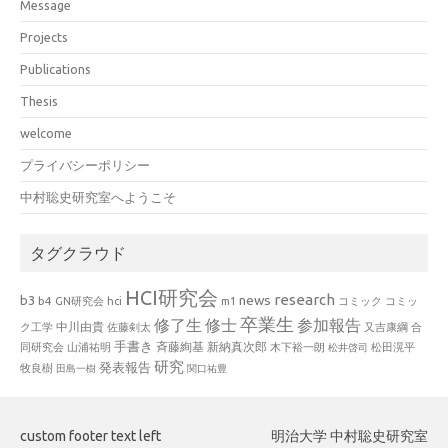
Message
Projects
Publications
Thesis
welcome
プライバシーポリシー
中村聡史研究室へようこそ
タグクラウド
HCI研究会
research
news
b3
b4
GN研究会
hci
m1
コミック
コミッ
卒業生
修了生
修士
参加報告
中川由貴
ク工学
佐藤剣太
又吉康綱
合
手書き
山浦祐明
斉藤絢基
新納真次郎
松田滉平
同研究会
木下裕一朗
松井啓司
研究
発表報告
牧良樹
田島一樹
関口祐豊
custom footer text left
明治大学 中村聡史研究室