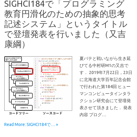
SIGHCI184で「プログラミング
教育円滑化のための抽象的思考
記述システム」というタイトル
で登壇発表を行いました（又吉
康綱）
夏バテと戦いながら生き延
びてる中村研M1の又吉で
す． 2019年7月22日，23日
に北海道大学百年記念会館
で行われた第184回 ヒュー
マンコンピュータインタラ
クション研究会にて登壇発
表させて頂きました． 発表
内容 プログ…
Read More: SIGHCI184で… »