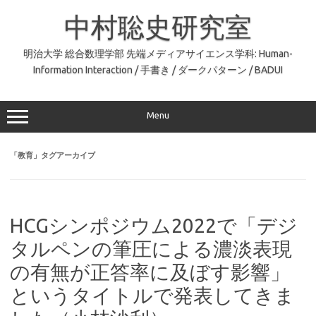
コ
ン
中村聡史研究室
テ
ン
ツ
へ
明治大学 総合数理学部 先端メディアサイエンス学科: Human-
ス
Information Interaction / 手書き / ダークパターン / BADUI
キ
ッ
プ
Menu
「
教育
」タグアーカイブ
HCGシンポジウム2022で「デジ
タルペンの筆圧による濃淡表現
の有無が正答率に及ぼす影響」
というタイトルで発表してきま