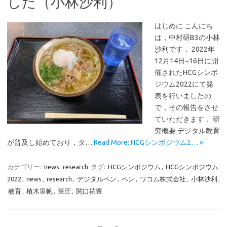
した（小林沙利）
はじめに こんにち
は，中村研B3の小林
沙利です． 2022年
12月14日~16日に開
催されたHCGシンポ
ジウム2022にて発
表を行いましたの
で，その報告をさせ
ていただきます． 研
究概要 デジタル教育
が普及し始めており，タ…
Read More: HCGシンポジウム2… »
カテゴリー:
news
research
タグ:
HCGシンポジウム
,
HCGシンポジウム
2022
,
news
,
research
,
デジタルペン
,
ペン
,
ワコム株式会社
,
小林沙利
,
教育
,
植木里帆
,
筆圧
,
関口祐豊