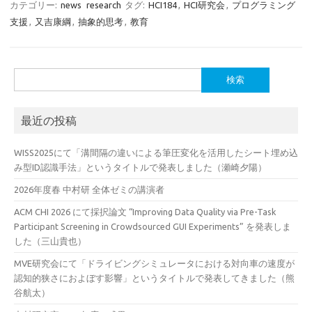
カテゴリー:
news
research
タグ:
HCI184
,
HCI研究会
,
プログラミング
支援
,
又吉康綱
,
抽象的思考
,
教育
検
索:
最近の投稿
WISS2025にて「溝間隔の違いによる筆圧変化を活用したシート埋め込
み型ID認識手法」というタイトルで発表しました（瀬崎夕陽）
2026年度春 中村研 全体ゼミの講演者
ACM CHI 2026 にて採択論文 “Improving Data Quality via Pre-Task
Participant Screening in Crowdsourced GUI Experiments” を発表しま
した（三山貴也）
MVE研究会にて「ドライビングシミュレータにおける対向車の速度が
認知的狭さにおよぼす影響」というタイトルで発表してきました（熊
谷航太）