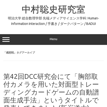
コ
ン
中村聡史研究室
テ
ン
ツ
へ
明治大学 総合数理学部 先端メディアサイエンス学科: Human-
ス
Information Interaction / 手書き / ダークパターン / BADUI
キ
ッ
プ
Menu
「
感想戦
」タグアーカイブ
第42回DCC研究会にて「胸部取
付カメラを用いた対面型トレー
ディングカードゲームの自動譜
面生成手法」というタイトルで