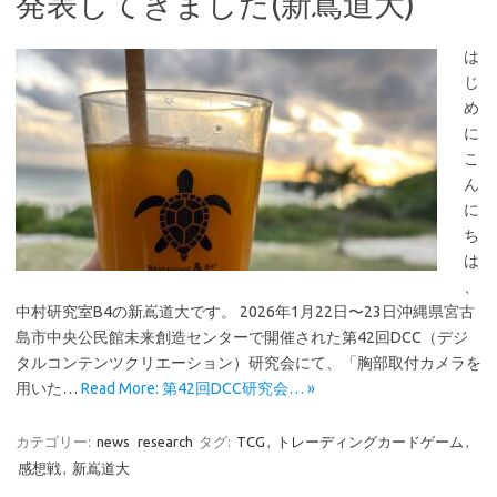
発表してきました(新嶌道大)
は
じ
め
に
こ
ん
に
ち
は
、
中村研究室B4の新嶌道大です。 2026年1月22日〜23日沖縄県宮古
島市中央公民館未来創造センターで開催された第42回DCC（デジ
タルコンテンツクリエーション）研究会にて、「胸部取付カメラを
用いた…
Read More: 第42回DCC研究会… »
カテゴリー:
news
research
タグ:
TCG
,
トレーディングカードゲーム
,
感想戦
,
新嶌道大