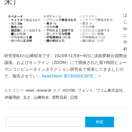
未）
は
じ
め
に
中
村
研究室B3の山﨑郁未です。2020年12月8〜9日に淡路夢舞台国際会
議場、およびオンライン（ZOOM）にて開催された第190回ヒュー
マンコンピュータインタラクション研究会で発表してきましたの
で、報告させてい…
Read More: 第190回HCI研究… »
カテゴリー:
news
research
タグ:
HCI190
,
フォント
,
ワコム株式会社
,
伊藤理紗
,
太さ
,
山﨑郁未
,
濱野花莉
,
記憶
検
索: