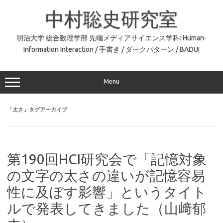
コ
ン
中村聡史研究室
テ
ン
ツ
へ
明治大学 総合数理学部 先端メディアサイエンス学科: Human-
ス
Information Interaction / 手書き / ダークパターン / BADUI
キ
ッ
プ
Menu
「
太さ
」タグアーカイブ
第190回HCI研究会で「記憶対象
の文字の太さの違いが記憶容易
性に及ぼす影響」というタイト
ルで発表してきました（山﨑郁