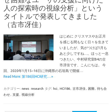
人の探索時の視線分析」という
タイトルで発表してきました
（古市冴佳）
はじめに クリスマスやお正月
を感じる間もなく日々を生きて
いましたが、気がつけば1月も
あと少しですね…。ほっと一息
つきたい、中村研究室B4の古
市冴佳です、こんにちは。 今
回、2020年1月15~16日に沖縄県の石垣島で開催…
Read More: 第186回HCI研究… »
カテゴリー:
news
research
タグ:
hci
,
HCI186
,
古市冴佳
,
困難
,
待ち合
わせ
,
支援
,
視線分析