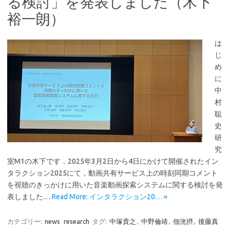
る検討」を発表しました（木下
裕一朗）
は
じ
め
に
中
村
聡
史
研
究
室M1の木下です．2025年3月2日から4日にかけて開催されたイン
タラクション2025にて，動画共有サービス上の時刻同期コメント
を視聴のきっかけに用いた音楽動画探索システムに関する検討を発
表しました…
Read More: インタラクション20… »
カテゴリー:
news
research
タグ:
中塚貴之
,
中野倫靖
,
佃洸摂
,
後藤真