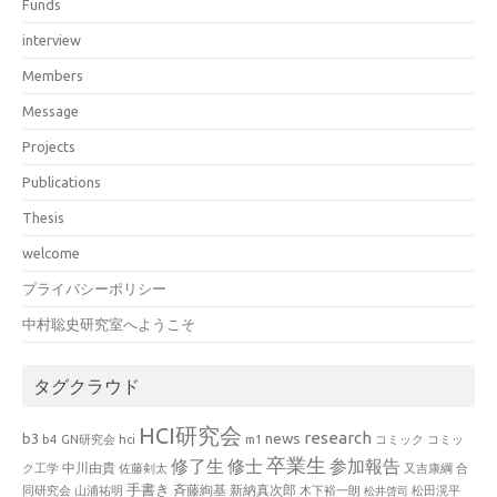
Funds
interview
Members
Message
Projects
Publications
Thesis
welcome
プライバシーポリシー
中村聡史研究室へようこそ
タグクラウド
HCI研究会
research
news
b3
b4
GN研究会
hci
m1
コミック
コミッ
卒業生
修了生
修士
参加報告
中川由貴
ク工学
佐藤剣太
又吉康綱
合
手書き
山浦祐明
斉藤絢基
新納真次郎
松田滉平
同研究会
木下裕一朗
松井啓司