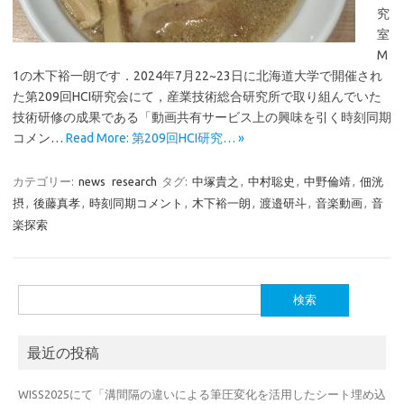
究
室
M
1の木下裕一朗です．2024年7月22~23日に北海道大学で開催され
た第209回HCI研究会にて，産業技術総合研究所で取り組んでいた
技術研修の成果である「動画共有サービス上の興味を引く時刻同期
コメン…
Read More: 第209回HCI研究… »
カテゴリー:
news
research
タグ:
中塚貴之
,
中村聡史
,
中野倫靖
,
佃洸
摂
,
後藤真孝
,
時刻同期コメント
,
木下裕一朗
,
渡邉研斗
,
音楽動画
,
音
楽探索
検
索:
最近の投稿
WISS2025にて「溝間隔の違いによる筆圧変化を活用したシート埋め込