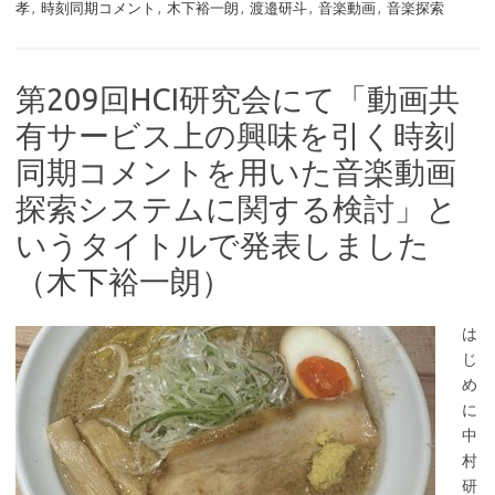
孝
,
時刻同期コメント
,
木下裕一朗
,
渡邉研斗
,
音楽動画
,
音楽探索
第209回HCI研究会にて「動画共
有サービス上の興味を引く時刻
同期コメントを用いた音楽動画
探索システムに関する検討」と
いうタイトルで発表しました
（木下裕一朗）
は
じ
め
に
中
村
研