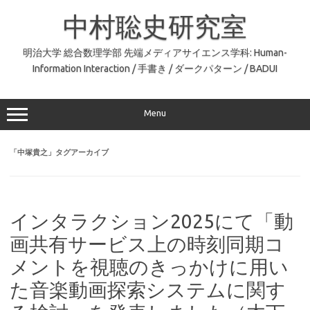
コ
ン
中村聡史研究室
テ
ン
ツ
へ
明治大学 総合数理学部 先端メディアサイエンス学科: Human-
ス
Information Interaction / 手書き / ダークパターン / BADUI
キ
ッ
プ
Menu
「
中塚貴之
」タグアーカイブ
インタラクション2025にて「動
画共有サービス上の時刻同期コ
メントを視聴のきっかけに用い
た音楽動画探索システムに関す