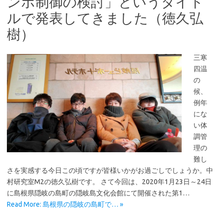
ンポ制御の検討」というタイト
ルで発表してきました（徳久弘
樹）
三寒
四温
の
候、
例年
にな
い体
調管
理の
難し
さを実感する今日この頃ですが皆様いかがお過ごしでしょうか。中
村研究室M2の徳久弘樹です。 さて今回は、2020年1月23日～24日
に島根県隠岐の島町の隠岐島文化会館にて開催された第1…
Read More: 島根県の隠岐の島町で… »