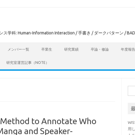
man-Information Interaction / 手書き / ダークパターン / BAD
メンバー一覧
卒業生
研究業績
卒論・修論
年度報
研究室運営記事（NOTE）
検
索:
thod to Annotate Who
WI
 Manga and Speaker-
用