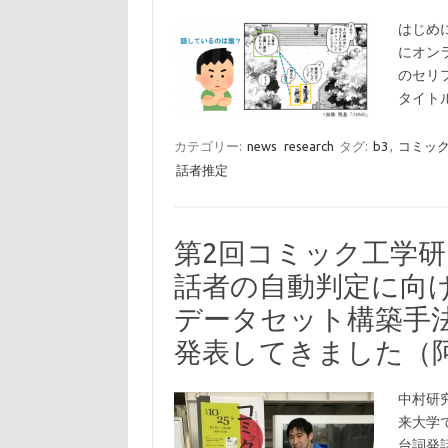
はじめに
にオン
のセリ
タイト
カテゴリー:
news
research
タグ:
b3
,
コミッ
話者推定
第2回コミック工学
話者の自動判定に向
データセット構築手
発表してきました（
中村研究
来大学
台詞発