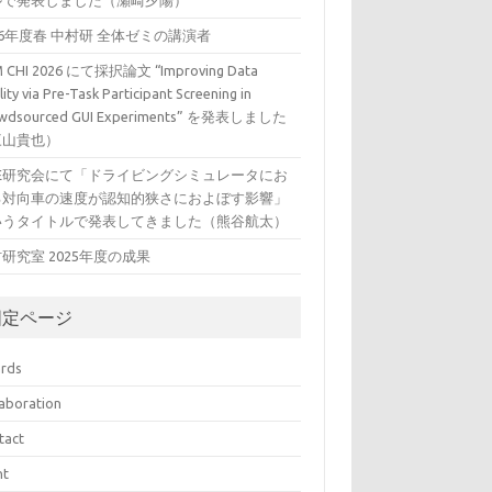
ルで発表しました（瀬崎夕陽）
26年度春 中村研 全体ゼミの講演者
 CHI 2026 にて採択論文 “Improving Data
ity via Pre-Task Participant Screening in
wdsourced GUI Experiments” を発表しました
三山貴也）
VE研究会にて「ドライビングシミュレータにお
る対向車の速度が認知的狭さにおよぼす影響」
いうタイトルで発表してきました（熊谷航太）
研究室 2025年度の成果
固定ページ
rds
laboration
tact
nt