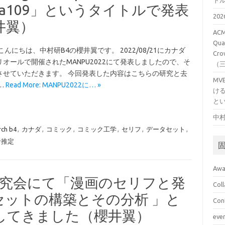
ト
r Manga109」というタイトルで発表
20
井翼）
ACM
Qual
こんにちは、中村研B4の櫻井翼です。 2022/08/21にカナダ
Cro
オールで開催されたMANPU2022にて発表しましたので、そ
（
させていただきます。 今回発表した内容はこちらの研究と去
M
…
Read More: MANPU2022に… »
け
と
中村
rch b4
,
カナダ
,
コミック
,
コミック工学
,
セリフ
,
データセット
,
者推定
Awa
研究会にて「漫画のセリフと発
Col
セットの構築とその分析 」と
Con
してきました（櫻井翼）
eve