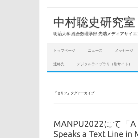
コ
ン
テ
中村聡史研究室
ン
ツ
へ
明治大学 総合数理学部 先端メディアサイエンス学科: Hu
ス
キ
ッ
プ
トップページ
ニュース
メッセージ
連絡先
デジタルライブラリ（別サイト）
「
セリフ
」タグアーカイブ
MANPU2022にて「A Me
Speaks a Text Line in