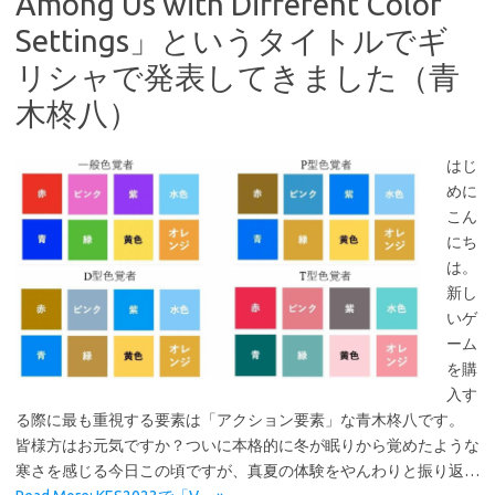
Among Us with Different Color
Settings」というタイトルでギ
リシャで発表してきました（青
木柊八）
はじ
めに
こん
にち
は。
新し
いゲ
ーム
を購
入す
る際に最も重視する要素は「アクション要素」な青木柊八です。
皆様方はお元気ですか？ついに本格的に冬が眠りから覚めたような
寒さを感じる今日この頃ですが、真夏の体験をやんわりと振り返…