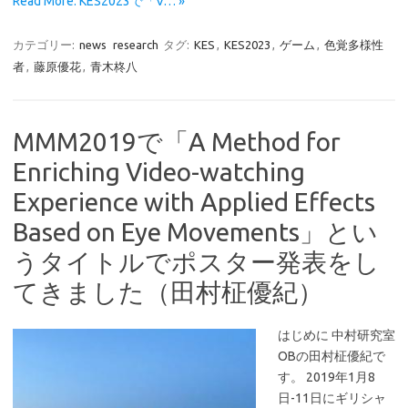
Read More: KES2023で「V… »
カテゴリー:
news
research
タグ:
KES
,
KES2023
,
ゲーム
,
色覚多様性
者
,
藤原優花
,
青木柊八
MMM2019で「A Method for
Enriching Video-watching
Experience with Applied Effects
Based on Eye Movements」とい
うタイトルでポスター発表をし
てきました（田村柾優紀）
はじめに 中村研究室
OBの田村柾優紀で
す。 2019年1月8
日-11日にギリシャ