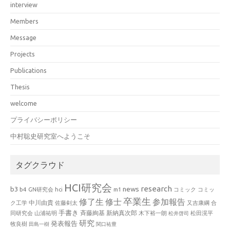
interview
Members
Message
Projects
Publications
Thesis
welcome
プライバシーポリシー
中村聡史研究室へようこそ
タグクラウド
HCI研究会
research
news
b3
b4
GN研究会
hci
m1
コミック
コミッ
卒業生
修了生
修士
参加報告
中川由貴
ク工学
佐藤剣太
又吉康綱
合
手書き
山浦祐明
斉藤絢基
新納真次郎
松田滉平
同研究会
木下裕一朗
松井啓司
研究
発表報告
牧良樹
田島一樹
関口祐豊