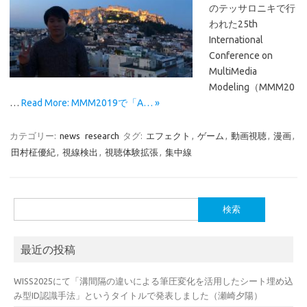
のテッサロニキで行
われた25th
International
Conference on
MultiMedia
Modeling（MMM20
…
Read More: MMM2019で「A… »
カテゴリー:
news
research
タグ:
エフェクト
,
ゲーム
,
動画視聴
,
漫画
,
田村柾優紀
,
視線検出
,
視聴体験拡張
,
集中線
検
索:
最近の投稿
WISS2025にて「溝間隔の違いによる筆圧変化を活用したシート埋め込
み型ID認識手法」というタイトルで発表しました（瀬崎夕陽）