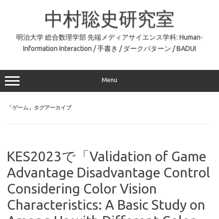
コ
ン
中村聡史研究室
テ
ン
ツ
へ
明治大学 総合数理学部 先端メディアサイエンス学科: Human-
ス
Information Interaction / 手書き / ダークパターン / BADUI
キ
ッ
プ
Menu
「
ゲーム
」タグアーカイブ
KES2023で「Validation of Game
Advantage Disadvantage Control
Considering Color Vision
Characteristics: A Basic Study on