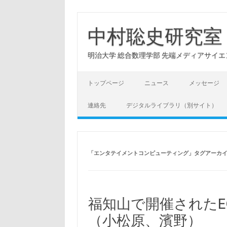
コ
ン
テ
中村聡史研究室
ン
ツ
へ
明治大学 総合数理学部 先端メディアサイエンス学科: Hu
ス
キ
ッ
プ
トップページ
ニュース
メッセージ
連絡先
デジタルライブラリ（別サイト）
「
エンタテイメントコンピューティング
」タグアーカ
福知山で開催されたE
（小松原、濱野）