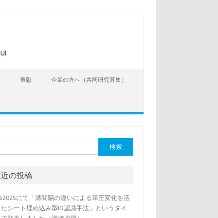
UI
告
表彰
企業の方へ（共同研究募集）
最近の投稿
SS2025にて「溝間隔の違いによる筆圧変化を活
したシート埋め込み型ID認識手法」というタイ