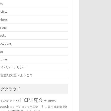
ds
rview
bers
sage
jects
lications
sis
come
ライバシーポリシー
村聡史研究室へようこそ
タグクラウド
HCI研究会
news
b4
GN研究会
hci
m1
修
earch
中川由貴
コミック
コミック工学
佐藤剣太