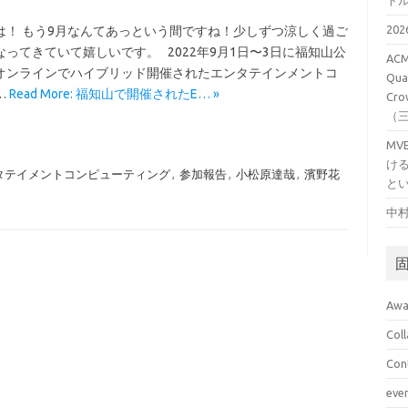
ト
20
は！ もう9月なんてあっという間ですね！少しずつ涼しく過ご
なってきていて嬉しいです。 2022年9月1日〜3日に福知山公
ACM
オンラインでハイブリッド開催されたエンタテインメントコ
Qual
…
Read More: 福知山で開催されたE… »
Cro
（
M
け
タテイメントコンピューティング
,
参加報告
,
小松原達哉
,
濱野花
と
中村
Awa
Col
Con
eve