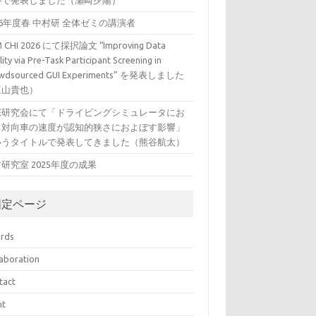
ルで発表しました（瀬崎夕陽）
26年度春 中村研 全体ゼミの講演者
 CHI 2026 にて採択論文 “Improving Data
ity via Pre-Task Participant Screening in
wdsourced GUI Experiments” を発表しました
三山貴也）
VE研究会にて「ドライビングシミュレータにお
る対向車の速度が認知的狭さにおよぼす影響」
いうタイトルで発表してきました（熊谷航太）
研究室 2025年度の成果
固定ページ
rds
laboration
tact
nt