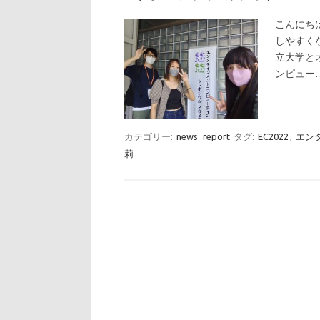
こんにち
しやすく
立大学と
ンピュー
カテゴリー:
news
report
タグ:
EC2022
,
エン
莉