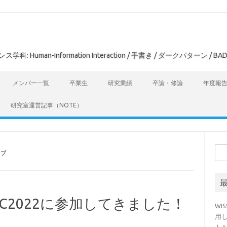
man-Information Interaction / 手書き / ダークパターン / BAD
メンバー一覧
卒業生
研究業績
卒論・修論
年度報
研究室運営記事（NOTE）
検
イブ
索:
C2022に参加してきました！
WI
用