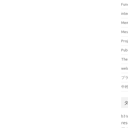
Fun
inte
Mem
Mes
Pro
Pub
The
wel
プ
中
b3
res