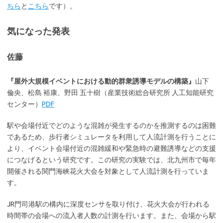
ちら
と
こちら
です）。
気になった発表
佐藤
『屋外大規模イベントにおける動的群衆誘導モデルの構築』
山下
倫央、松島 裕康、野田 五十樹（産業技術総合研究所 人工知能研究
センター）
PDF
駅や会場付近でどのような混雑が発生するのかを推測するのは困難
であるため、歩行者シミュレータを利用して人流計測を行うことに
より、イベント会場付近の混雑緩和や緊急時の避難誘導などの支援
につなげるという研究です。この研究の実験では、北九州市で毎年
開催される関門海峡花火大会を対象として人流計測を行っていま
す。
JR門司港駅の構内に深度センサを取り付け、花火大会が行われる
時間帯の会場への流入者人数の計測を行います。また、会場から駅