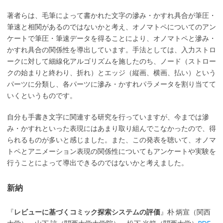
著者らは、毛筆によって書かれた文字の滲み・かすれ具合が筆圧・
筆速と相関があるのではないかと考え、オノマトペについてのアン
ケートで筆圧・筆速データを得ることにより、オノマトペと滲み・
かすれ具合の関係性を導出しています。手法としては、入力ストロ
ークに対して細線化アルゴリズムを施したのち、ノード（ストロー
クの始まりと終わり、折れ）とエッジ（縦画、横画、払い）という
パーツに分類し、各パーツに滲み・かすれパラメータを割り当てて
いくというものです。
自分も手書き文字に関連する研究を行っていますが、今までは滲
み・かすれといった表現にはあまり取り組んでこなかったので、得
られるものが多いと感じました。また、この発表を聴いて、オノマ
トペとアニメーション表現の関係性についてもアンケートや実験を
行うことによって導出できるのではないかと考えました。
新納
『
レビューに基づくコミック探索システムの評価
』朴 炳宣（関西