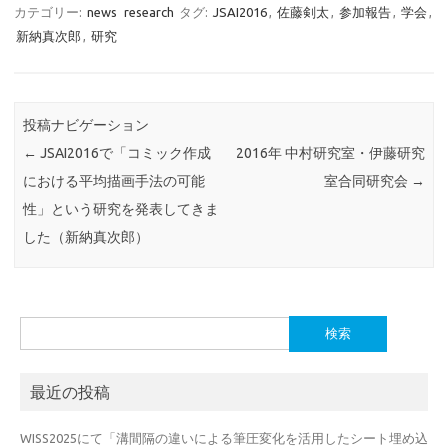
カテゴリー:
news
research
タグ:
JSAI2016
,
佐藤剣太
,
参加報告
,
学会
,
新納真次郎
,
研究
投稿ナビゲーション
←
JSAI2016で「コミック作成
2016年 中村研究室・伊藤研究
における平均描画手法の可能
室合同研究会
→
性」という研究を発表してきま
した（新納真次郎）
検
索:
最近の投稿
WISS2025にて「溝間隔の違いによる筆圧変化を活用したシート埋め込