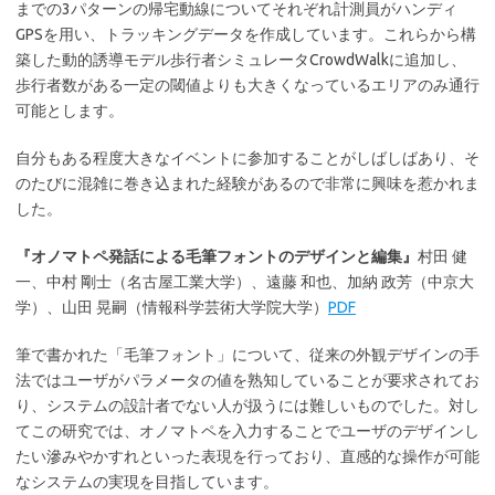
までの3パターンの帰宅動線についてそれぞれ計測員がハンディ
GPSを用い、トラッキングデータを作成しています。これらから構
築した動的誘導モデル歩行者シミュレータCrowdWalkに追加し、
歩行者数がある一定の閾値よりも大きくなっているエリアのみ通行
可能とします。
自分もある程度大きなイベントに参加することがしばしばあり、そ
のたびに混雑に巻き込まれた経験があるので非常に興味を惹かれま
した。
『オノマトペ発話による毛筆フォントのデザインと編集』
村田 健
一、中村 剛士（名古屋工業大学）、遠藤 和也、加納 政芳（中京大
学）、山田 晃嗣（情報科学芸術大学院大学）
PDF
筆で書かれた「毛筆フォント」について、従来の外観デザインの手
法ではユーザがパラメータの値を熟知していることが要求されてお
り、システムの設計者でない人が扱うには難しいものでした。対し
てこの研究では、オノマトペを入力することでユーザのデザインし
たい滲みやかすれといった表現を行っており、直感的な操作が可能
なシステムの実現を目指しています。