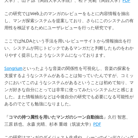
大学）、山下 諒（関西大学大学院）、松下 光範（関西大学）
PDF
この研究ではWeb上のマンガのレビューをもとに内容情報を抽出
し、マンガ探索システムを提案しており、さらにこのシステムの有
用性を検証するためにユーザレビューを行った研究です。
ここではhLDAという手法を用いレビューサイトから情報抽出を行
い、システムが同じトピックであるマンガだと判断したものをわか
りやすく提示したようなシステムになっております。
Songrium
といったような音楽の関係性を可視化し、音楽の探索を
支援するようなシステムがあることは知っていたんですが、コミッ
クにおいてこのようなシステムがあるということは初めて知り、マ
ンガ好きな自分にとっては非常に使ってみたいシステムだと感じま
した。また情報抽出などは今後自分の研究でも必要になる可能性が
あるのでとても勉強になりました。
『
コマの持つ属性を用いたマンガのシーン自動抽出
』久行 智恵、
三原 鉄也、永森 光晴、杉本 重雄（筑波大学）
PDF
この研究はマンガのダイジェスト生成や、シーンのインデクシング