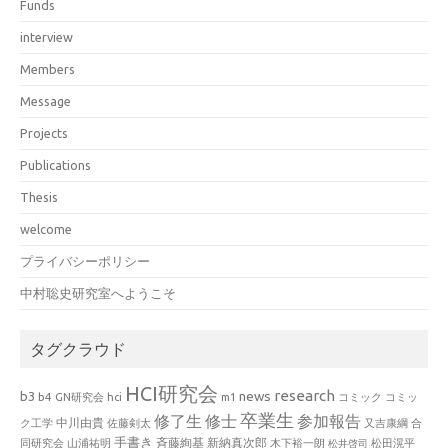
Funds
interview
Members
Message
Projects
Publications
Thesis
welcome
プライバシーポリシー
中村聡史研究室へようこそ
タグクラウド
HCI研究会
research
news
b3
b4
GN研究会
hci
m1
コミック
コミッ
卒業生
修了生
修士
参加報告
中川由貴
ク工学
佐藤剣太
又吉康綱
合
手書き
山浦祐明
斉藤絢基
新納真次郎
松田滉平
同研究会
木下裕一朗
松井啓司