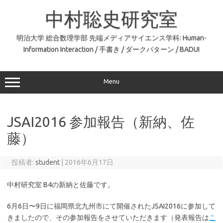
コ
ン
中村聡史研究室
テ
ン
ツ
へ
明治大学 総合数理学部 先端メディアサイエンス学科: Human-
ス
Information Interaction / 手書き / ダークパターン / BADUI
キ
ッ
プ
Menu
JSAI2016 参加報告（新納、佐
藤）
投稿者:
student
|
2016年6月17日
中村研究室 B4の新納と佐藤です。
6月6日〜9日に福岡県北九州市にて開催されたJSAI2016に参加して
きましたので、その参加報告をさせていただきます（発表報告は
こ