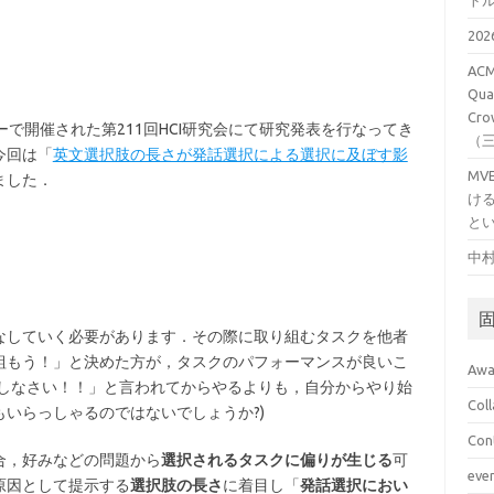
ト
20
ACM
Qual
Cro
ターで開催された第211回HCI研究会にて研究発表を行なってき
（
今回は「
英文選択肢の長さが発話選択による選択に及ぼす影
M
ました．
け
と
中村
なしていく必要があります．その際に取り組むタスクを他者
組もう！」と決めた方が，タスクのパフォーマンスが良いこ
Awa
強しなさい！！」と言われてからやるよりも，自分からやり始
Col
いらっしゃるのではないでしょうか?)
Con
合，好みなどの問題から
選択されるタスクに偏りが生じる
可
eve
原因として提示する
選択肢の長さ
に着目し「
発話選択におい