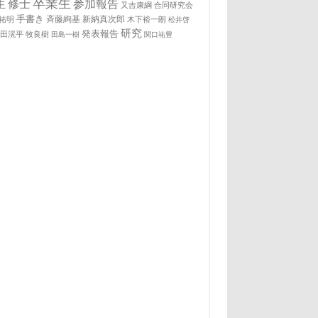
卒業生
生
修士
参加報告
又吉康綱
合同研究会
手書き
祐明
斉藤絢基
新納真次郎
木下裕一朗
松井啓
研究
発表報告
松田滉平
牧良樹
田島一樹
関口祐豊