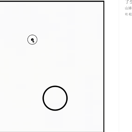
了
山浦
司