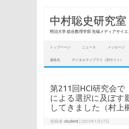
コ
ン
テ
中村聡史研究室
ン
ツ
へ
明治大学 総合数理学部 先端メディアサイエンス学科: Hu
ス
キ
ッ
プ
トップページ
ニュース
メッセージ
連絡先
デジタルライブラリ（別サイト）
第211回HCI研究
による選択に及ぼす
してきました（村上
投稿者:
student
|
2025年1月27日