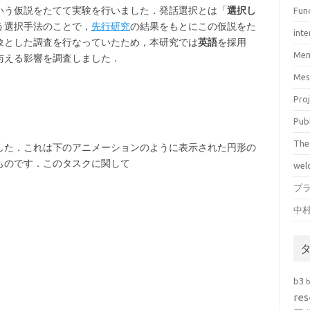
いう仮説をたてて実験を行いました．発話選択とは「
選択し
Fun
う選択手法のことで，
先行研究
の結果をもとにこの仮説をた
inte
象とした調査を行なっていたため，本研究では
英語
を採用
Mem
与える影響を調査しました．
Mes
Pro
Pub
The
した．これは下のアニメーションのように表示された円形の
ものです．このタスクに関して
wel
プ
中
b3
res