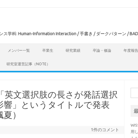
man-Information Interaction / 手書き / ダークパターン / BAD
メンバー一覧
卒業生
研究業績
卒論・修論
年度報
研究室運営記事（NOTE）
検
会で「英文選択肢の長さが発話選択
索:
影響」というタイトルで発表
楓夏）
WI
1件のコメント
用