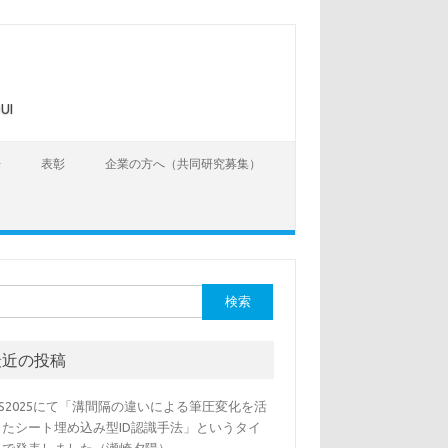
UI
告
表彰
企業の方へ（共同研究募集）
最近の投稿
SS2025にて「溝間隔の違いによる筆圧変化を活
したシート埋め込み型ID認識手法」というタイ