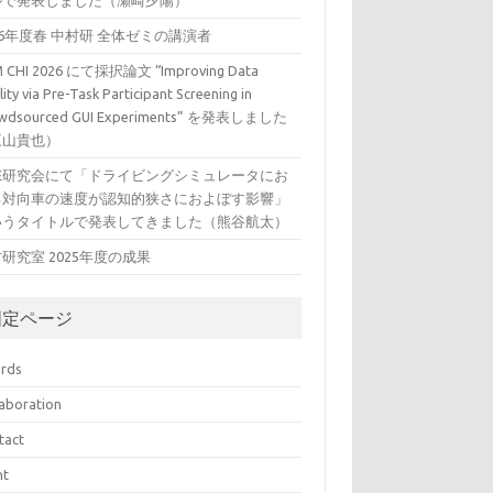
ルで発表しました（瀬崎夕陽）
26年度春 中村研 全体ゼミの講演者
 CHI 2026 にて採択論文 “Improving Data
ity via Pre-Task Participant Screening in
wdsourced GUI Experiments” を発表しました
三山貴也）
VE研究会にて「ドライビングシミュレータにお
る対向車の速度が認知的狭さにおよぼす影響」
いうタイトルで発表してきました（熊谷航太）
研究室 2025年度の成果
固定ページ
rds
laboration
tact
nt