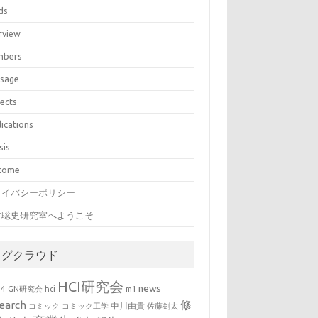
ds
rview
bers
sage
jects
lications
sis
come
ライバシーポリシー
村聡史研究室へようこそ
タグクラウド
HCI研究会
news
b4
GN研究会
hci
m1
修
earch
中川由貴
コミック
コミック工学
佐藤剣太