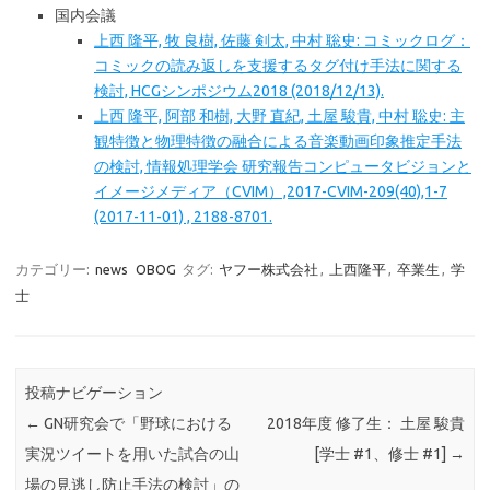
国内会議
上西 隆平, 牧 良樹, 佐藤 剣太, 中村 聡史: コミックログ：
コミックの読み返しを支援するタグ付け手法に関する
検討, HCGシンポジウム2018 (2018/12/13).
上西 隆平, 阿部 和樹, 大野 直紀, 土屋 駿貴, 中村 聡史: 主
観特徴と物理特徴の融合による音楽動画印象推定手法
の検討, 情報処理学会 研究報告コンピュータビジョンと
イメージメディア（CVIM）,2017-CVIM-209(40),1-7
(2017-11-01) , 2188-8701.
カテゴリー:
news
OBOG
タグ:
ヤフー株式会社
,
上西隆平
,
卒業生
,
学
士
投稿ナビゲーション
←
GN研究会で「野球における
2018年度 修了生： 土屋 駿貴
実況ツイートを用いた試合の山
[学士 #1、修士 #1]
→
場の見逃し防止手法の検討」の