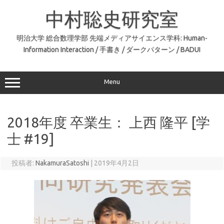
コ
ン
中村聡史研究室
テ
ン
ツ
へ
明治大学 総合数理学部 先端メディアサイエンス学科: Human-
ス
Information Interaction / 手書き / ダークパターン / BADUI
キ
ッ
プ
Menu
2018年度 卒業生： 上西 隆平 [学
士 #19]
投稿者:
NakamuraSatoshi
|
2019年4月2日