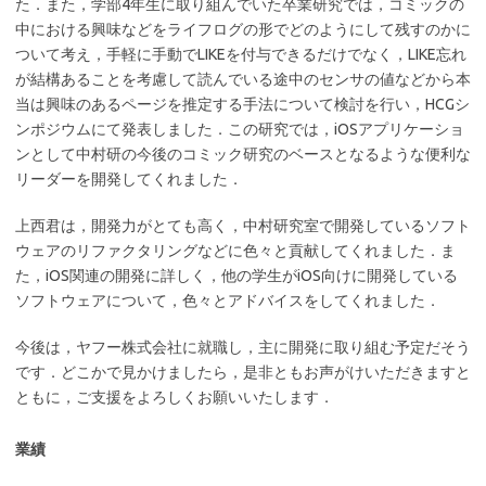
た．また，学部4年生に取り組んでいた卒業研究では，コミックの
中における興味などをライフログの形でどのようにして残すのかに
ついて考え，手軽に手動でLIKEを付与できるだけでなく，LIKE忘れ
が結構あることを考慮して読んでいる途中のセンサの値などから本
当は興味のあるページを推定する手法について検討を行い，HCGシ
ンポジウムにて発表しました．この研究では，iOSアプリケーショ
ンとして中村研の今後のコミック研究のベースとなるような便利な
リーダーを開発してくれました．
上西君は，開発力がとても高く，中村研究室で開発しているソフト
ウェアのリファクタリングなどに色々と貢献してくれました．ま
た，iOS関連の開発に詳しく，他の学生がiOS向けに開発している
ソフトウェアについて，色々とアドバイスをしてくれました．
今後は，ヤフー株式会社に就職し，主に開発に取り組む予定だそう
です．どこかで見かけましたら，是非ともお声がけいただきますと
ともに，ご支援をよろしくお願いいたします．
業績