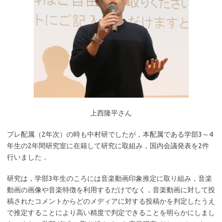
上西隆平さん
プレ配属（2年次）の時も中村研でしたが，本配属である学部3～4
年生の2年間研究室に在籍して研究に取組み，国内会議発表を2件
行いました．
研究は，学部3年生のころには音楽動画印象推定に取り組み，音楽
動画の画像や音楽特徴を利用するだけでなく，音楽動画に対して投
稿されたコメントからどのメディアに対する投稿かを判定したうえ
で推定することにより高い精度で判定できることを明らかにしまし