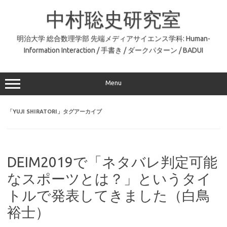
コ
ン
中村聡史研究室
テ
ン
ツ
へ
明治大学 総合数理学部 先端メディアサイエンス学科: Human-
ス
Information Interaction / 手書き / ダークパターン / BADUI
キ
ッ
プ
Menu
「
YUJI SHIRATORI
」タグアーカイブ
DEIM2019で「ネタバレ判定可能
なスポーツとは？」というタイ
トルで発表してきました（白鳥
裕士）