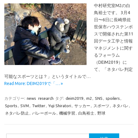
中村研究室M2の白
鳥裕士です。 3月4
日〜6日に長崎県佐
世保市ハウステンボ
スで開催された第11
回データ工学と情報
マネジメントに関す
るフォーラム
（DEIM2019）に
て、「ネタバレ判定
可能なスポーツとは？」というタイトルで…
Read More: DEIM2019で「… »
カテゴリー:
news
research
タグ:
deim2019
,
m2
,
SNS
,
spoilers
,
Sports
,
SVM
,
Twitter
,
Yuji Shiratori
,
サッカー
,
スポーツ
,
ネタバレ
,
ネタバレ防止
,
バレーボール
,
機械学習
,
白鳥裕士
,
野球
検