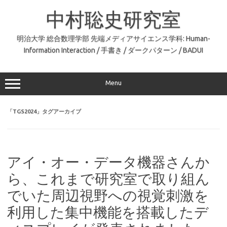
コ
ン
中村聡史研究室
テ
ン
ツ
へ
明治大学 総合数理学部 先端メディアサイエンス学科: Human-
ス
Information Interaction / 手書き / ダークパターン / BADUI
キ
ッ
プ
Menu
「
TGS2024
」タグアーカイブ
アイ・オー・データ機器さんか
ら、これまで研究室で取り組ん
でいた周辺視野への視覚刺激を
利用した集中機能を搭載したデ