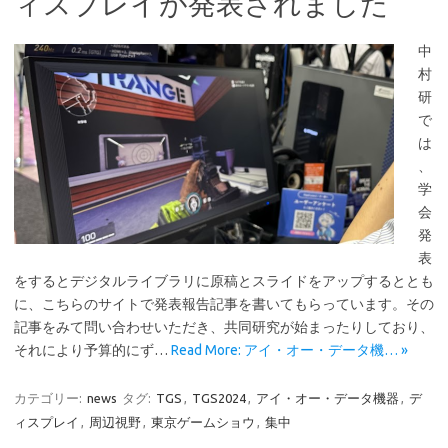
ィスプレイが発表されました
中
村
研
で
は
、
学
会
発
表
をするとデジタルライブラリに原稿とスライドをアップするととも
に、こちらのサイトで発表報告記事を書いてもらっています。その
記事をみて問い合わせいただき、共同研究が始まったりしており、
それにより予算的にず…
Read More: アイ・オー・データ機… »
カテゴリー:
news
タグ:
TGS
,
TGS2024
,
アイ・オー・データ機器
,
デ
ィスプレイ
,
周辺視野
,
東京ゲームショウ
,
集中