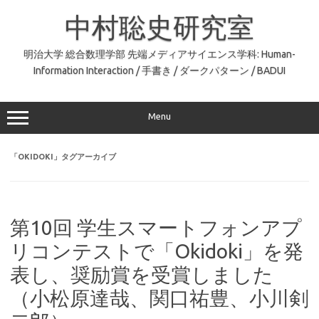
コ
ン
中村聡史研究室
テ
ン
ツ
へ
明治大学 総合数理学部 先端メディアサイエンス学科: Human-
ス
Information Interaction / 手書き / ダークパターン / BADUI
キ
ッ
プ
Menu
「
OKIDOKI
」タグアーカイブ
第10回 学生スマートフォンアプ
リコンテストで「Okidoki」を発
表し、奨励賞を受賞しました
（小松原達哉、関口祐豊、小川剣