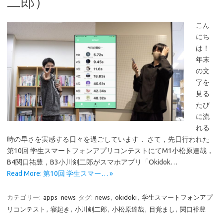
二郎）
こん
にち
は！
年末
の文
字を
見る
たび
に流
れる
時の早さを実感する日々を過ごしています． さて，先日行われた
第10回 学生スマートフォンアプリコンテストにてM1小松原達哉，
B4関口祐豊，B3小川剣二郎がスマホアプリ「Okidok…
Read More: 第10回 学生スマー… »
カテゴリー:
apps
news
タグ:
news
,
okidoki
,
学生スマートフォンアプ
リコンテスト
,
寝起き
,
小川剣二郎
,
小松原達哉
,
目覚まし
,
関口裕豊