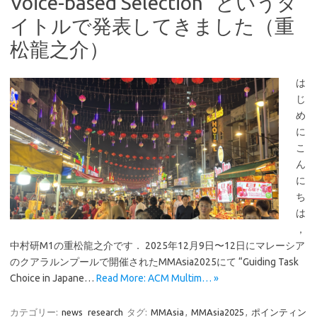
Voice-based Selection” というタ
イトルで発表してきました（重
松龍之介）
は
じ
め
に
こ
ん
に
ち
は
，
中村研M1の重松龍之介です． 2025年12月9日〜12日にマレーシア
のクアラルンプールで開催されたMMAsia2025にて “Guiding Task
Choice in Japane…
Read More: ACM Multim… »
カテゴリー:
news
research
タグ:
MMAsia
,
MMAsia2025
,
ポインティン