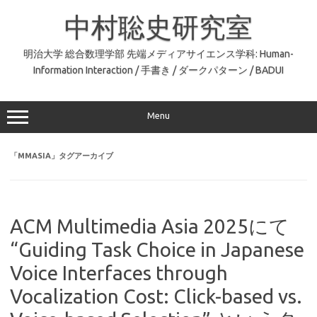
コ
ン
中村聡史研究室
テ
ン
ツ
へ
明治大学 総合数理学部 先端メディアサイエンス学科: Human-
ス
Information Interaction / 手書き / ダークパターン / BADUI
キ
ッ
プ
Menu
「
MMASIA
」タグアーカイブ
ACM Multimedia Asia 2025にて
“Guiding Task Choice in Japanese
Voice Interfaces through
Vocalization Cost: Click-based vs.