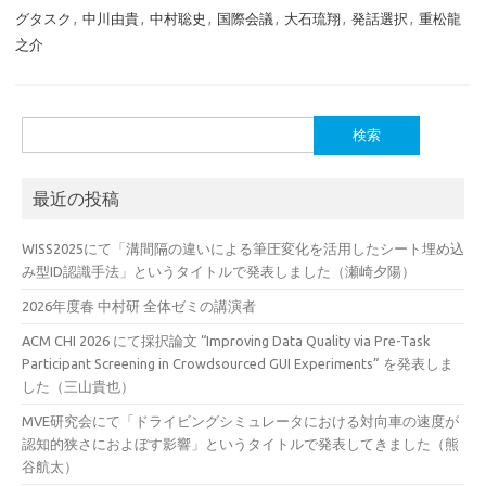
グタスク
,
中川由貴
,
中村聡史
,
国際会議
,
大石琉翔
,
発話選択
,
重松龍
之介
検
索:
最近の投稿
WISS2025にて「溝間隔の違いによる筆圧変化を活用したシート埋め込
み型ID認識手法」というタイトルで発表しました（瀬崎夕陽）
2026年度春 中村研 全体ゼミの講演者
ACM CHI 2026 にて採択論文 “Improving Data Quality via Pre-Task
Participant Screening in Crowdsourced GUI Experiments” を発表しま
した（三山貴也）
MVE研究会にて「ドライビングシミュレータにおける対向車の速度が
認知的狭さにおよぼす影響」というタイトルで発表してきました（熊
谷航太）