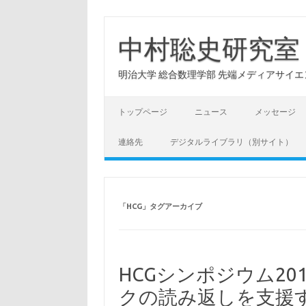
コ
ン
テ
中村聡史研究室
ン
ツ
へ
明治大学 総合数理学部 先端メディアサイエンス学科: Hu
ス
キ
ッ
プ
トップページ
ニュース
メッセージ
連絡先
デジタルライブラリ（別サイト）
「
HCG
」タグアーカイブ
HCGシンポジウム20
クの読み返しを支援