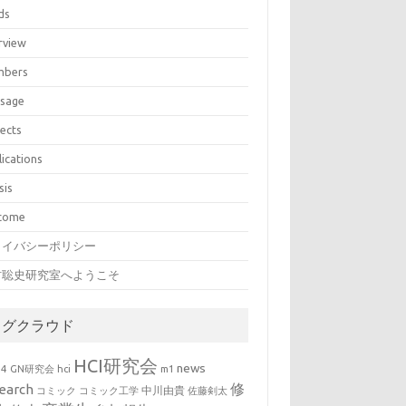
ds
rview
bers
sage
jects
lications
sis
come
ライバシーポリシー
村聡史研究室へようこそ
タグクラウド
HCI研究会
news
b4
GN研究会
hci
m1
修
earch
中川由貴
コミック
コミック工学
佐藤剣太