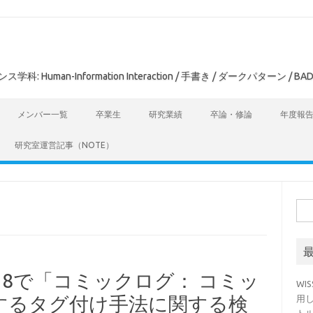
man-Information Interaction / 手書き / ダークパターン / BAD
メンバー一覧
卒業生
研究業績
卒論・修論
年度報
研究室運営記事（NOTE）
検
索:
18で「コミックログ： コミッ
WI
するタグ付け手法に関する検
用