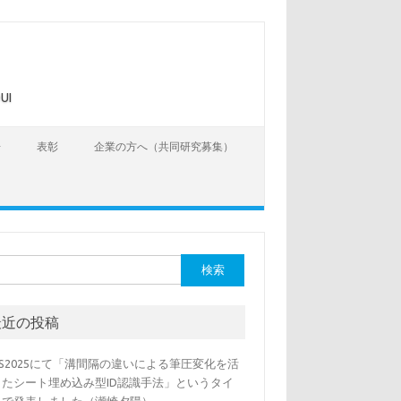
UI
告
表彰
企業の方へ（共同研究募集）
最近の投稿
SS2025にて「溝間隔の違いによる筆圧変化を活
したシート埋め込み型ID認識手法」というタイ