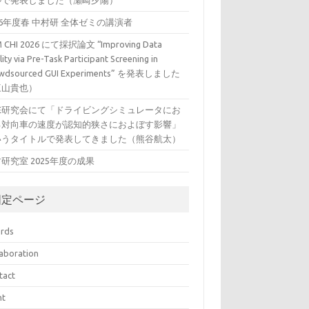
ルで発表しました（瀬崎夕陽）
26年度春 中村研 全体ゼミの講演者
 CHI 2026 にて採択論文 “Improving Data
ity via Pre-Task Participant Screening in
wdsourced GUI Experiments” を発表しました
三山貴也）
VE研究会にて「ドライビングシミュレータにお
る対向車の速度が認知的狭さにおよぼす影響」
いうタイトルで発表してきました（熊谷航太）
研究室 2025年度の成果
固定ページ
rds
laboration
tact
nt