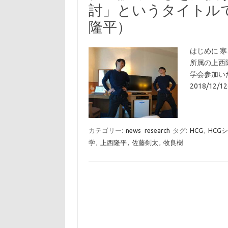
討」というタイトル
隆平）
はじめに 
所属の上西
学会参加い
2018/12/
カテゴリー:
news
research
タグ:
HCG
,
HCG
学
,
上西隆平
,
佐藤剣太
,
牧良樹