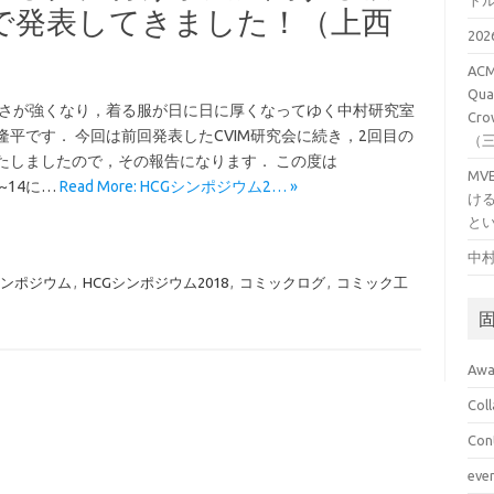
ト
で発表してきました！（上西
20
ACM
Qual
寒さが強くなり，着る服が日に日に厚くなってゆく中村研究室
Cro
隆平です． 今回は前回発表したCVIM研究会に続き，2回目の
（
たしましたので，その報告になります． この度は
M
12~14に…
Read More: HCGシンポジウム2… »
け
と
中村
シンポジウム
,
HCGシンポジウム2018
,
コミックログ
,
コミック工
Awa
Col
Con
eve