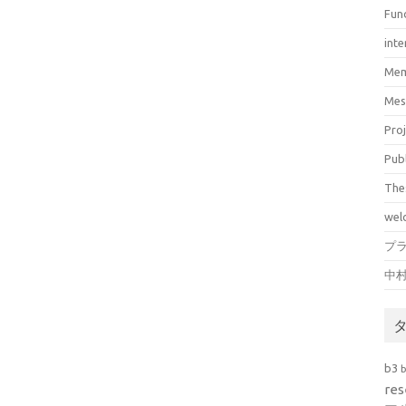
Fun
inte
Mem
Mes
Pro
Pub
The
wel
プ
中
b3
res