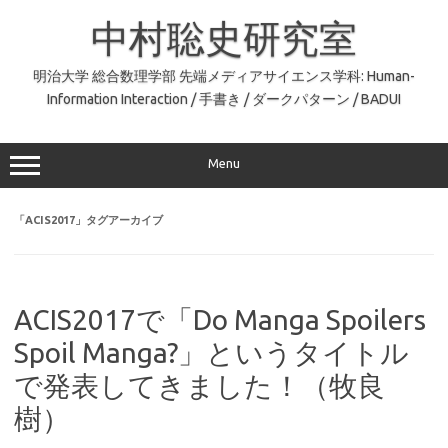
コ
ン
中村聡史研究室
テ
ン
ツ
へ
明治大学 総合数理学部 先端メディアサイエンス学科: Human-
ス
Information Interaction / 手書き / ダークパターン / BADUI
キ
ッ
プ
Menu
「
ACIS2017
」タグアーカイブ
ACIS2017で「Do Manga Spoilers
Spoil Manga?」というタイトル
で発表してきました！（牧良
樹）