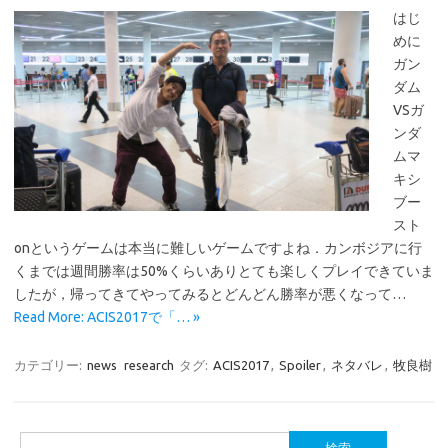
はじ
めに
ガン
ダム
VSガ
ンダ
ムマ
キシ
ブー
スト
onというゲームは本当に難しいゲームですよね．カンボジアに行
くまでは週間勝率は50%くらいありとても楽しくプレイできていま
したが，帰ってきてやってみるとどんどん勝率が悪くなって…
Read More: ACIS2017で「… »
カテゴリー:
news
research
タグ:
ACIS2017
,
Spoiler
,
ネタバレ
,
牧良樹
検