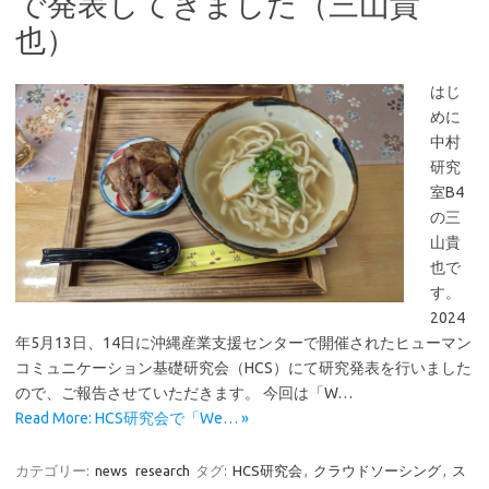
で発表してきました（三山貴
也）
はじ
めに
中村
研究
室B4
の三
山貴
也で
す。
2024
年5月13日、14日に沖縄産業支援センターで開催されたヒューマン
コミュニケーション基礎研究会（HCS）にて研究発表を行いました
ので、ご報告させていただきます。 今回は「W…
Read More: HCS研究会で「We… »
カテゴリー:
news
research
タグ:
HCS研究会
,
クラウドソーシング
,
ス