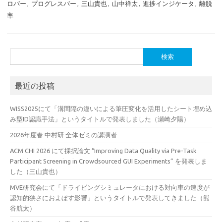
ロバー
,
プログレスバー
,
三山貴也
,
山中祥太
,
進捗インジケータ
,
離脱
率
検
索:
最近の投稿
WISS2025にて「溝間隔の違いによる筆圧変化を活用したシート埋め込
み型ID認識手法」というタイトルで発表しました（瀬崎夕陽）
2026年度春 中村研 全体ゼミの講演者
ACM CHI 2026 にて採択論文 “Improving Data Quality via Pre-Task
Participant Screening in Crowdsourced GUI Experiments” を発表しま
した（三山貴也）
MVE研究会にて「ドライビングシミュレータにおける対向車の速度が
認知的狭さにおよぼす影響」というタイトルで発表してきました（熊
谷航太）