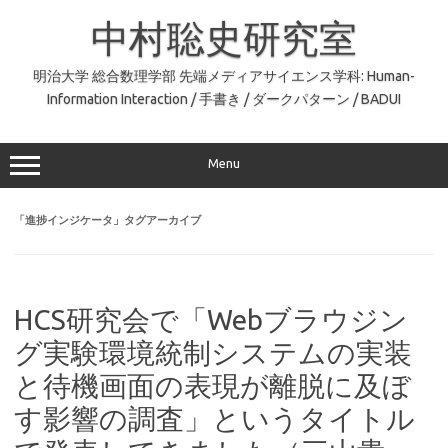
コ
ン
中村聡史研究室
テ
ン
ツ
へ
明治大学 総合数理学部 先端メディアサイエンス学科: Human-
ス
Information Interaction / 手書き / ダークパターン / BADUI
キ
ッ
プ
Menu
「
進捗インジケータ
」タグアーカイブ
HCS研究会で「Webブラウジン
グ実験環境統制システムの実装
と待機画面の表現が離脱に及ぼ
す影響の調査」というタイトル