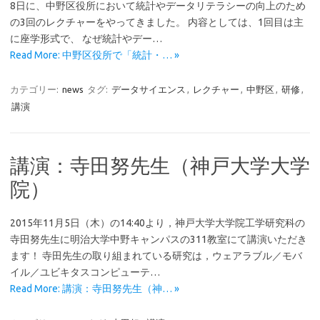
8日に、中野区役所において統計やデータリテラシーの向上のため
の3回のレクチャーをやってきました。 内容としては、1回目は主
に座学形式で、 なぜ統計やデー…
Read More: 中野区役所で「統計・… »
カテゴリー:
news
タグ:
データサイエンス
,
レクチャー
,
中野区
,
研修
,
講演
講演：寺田努先生（神戸大学大学
院）
2015年11月5日（木）の14:40より，神戸大学大学院工学研究科の
寺田努先生に明治大学中野キャンパスの311教室にて講演いただき
ます！ 寺田先生の取り組まれている研究は，ウェアラブル／モバ
イル／ユビキタスコンピューテ…
Read More: 講演：寺田努先生（神… »