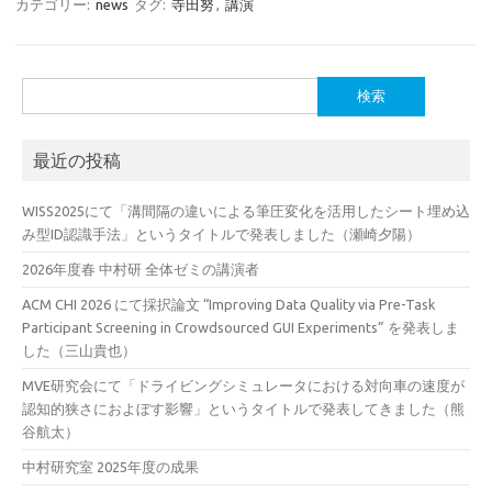
カテゴリー:
news
タグ:
寺田努
,
講演
検
索:
最近の投稿
WISS2025にて「溝間隔の違いによる筆圧変化を活用したシート埋め込
み型ID認識手法」というタイトルで発表しました（瀬崎夕陽）
2026年度春 中村研 全体ゼミの講演者
ACM CHI 2026 にて採択論文 “Improving Data Quality via Pre-Task
Participant Screening in Crowdsourced GUI Experiments” を発表しま
した（三山貴也）
MVE研究会にて「ドライビングシミュレータにおける対向車の速度が
認知的狭さにおよぼす影響」というタイトルで発表してきました（熊
谷航太）
中村研究室 2025年度の成果