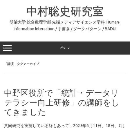
コ
ン
中村聡史研究室
テ
ン
ツ
へ
明治大学 総合数理学部 先端メディアサイエンス学科: Human-
ス
Information Interaction / 手書き / ダークパターン / BADUI
キ
ッ
プ
Menu
「
講演
」タグアーカイブ
中野区役所で「統計・データリ
テラシー向上研修」の講師をし
てきました
共同研究を実施している縁もあって、2025年6月11日、18日、7月