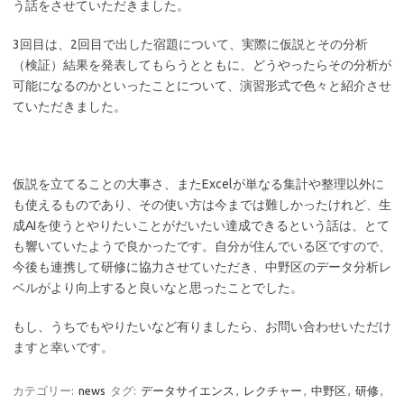
う話をさせていただきました。
3回目は、2回目で出した宿題について、実際に仮説とその分析
（検証）結果を発表してもらうとともに、どうやったらその分析が
可能になるのかといったことについて、演習形式で色々と紹介させ
ていただきました。
仮説を立てることの大事さ、またExcelが単なる集計や整理以外に
も使えるものであり、その使い方は今までは難しかったけれど、生
成AIを使うとやりたいことがだいたい達成できるという話は、とて
も響いていたようで良かったです。自分が住んでいる区ですので、
今後も連携して研修に協力させていただき、中野区のデータ分析レ
ベルがより向上すると良いなと思ったことでした。
もし、うちでもやりたいなど有りましたら、お問い合わせいただけ
ますと幸いです。
カテゴリー:
news
タグ:
データサイエンス
,
レクチャー
,
中野区
,
研修
,