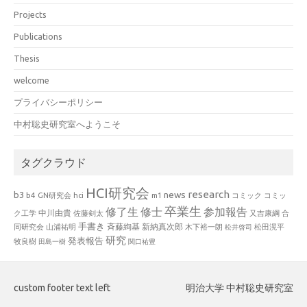
Projects
Publications
Thesis
welcome
プライバシーポリシー
中村聡史研究室へようこそ
タグクラウド
HCI研究会
research
news
b3
b4
GN研究会
hci
m1
コミック
コミッ
卒業生
修了生
修士
参加報告
中川由貴
ク工学
佐藤剣太
又吉康綱
合
手書き
山浦祐明
斉藤絢基
新納真次郎
松田滉平
同研究会
木下裕一朗
松井啓司
研究
発表報告
牧良樹
田島一樹
関口祐豊
custom footer text left
明治大学 中村聡史研究室