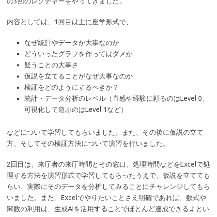
の3回のレクチャーをやってきました。
内容としては、1回目は主に座学形式で、
なぜ統計やデータが大事なのか
どういったグラフを作ってはダメか
疑うことの大事さ
仮説を立てることがなぜ大事なのか
検証をどのようにするべきか？
統計・データ分析のレベル（直感や経験に頼るのはLevel 0、
可視化して遊ぶのはLevel 1など）
などについて学習してもらいました。また、その後に仮説の立て
方、そしてその検証方法について演習を行いました。
2回目は、来庁者の来庁時間とその窓口、処理時間などをExcelで処
理する方法を演習形式で学習してもらったうえで、仮説を立てても
らい、実際にそのデータを分析してみることにチャレンジしてもら
いました。また、Excelでやりたいことさえ明確であれば、数式や
関数の利用は、生成AIを活用することでほとんど達成できるよとい