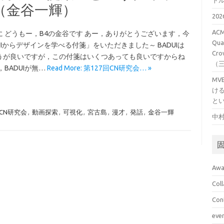
ト
（金谷一輝）
20
ACM
に どうもー，B4の金谷です あー，ありがとうございます，今
Qual
UIからデザインを学べる付箋」をいただきました～ BADUIは
Cro
うが良いですが，この付箋はいくつあっても良いですからね
（
，BADUIが無…
Read More: 第127回CN研究会… »
M
け
と
CN研究会
,
動画探索
,
可視化
,
宮古島
,
漫才
,
発話
,
金谷一輝
中村
Awa
Col
Con
eve