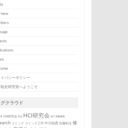
ds
rview
bers
sage
jects
lications
sis
come
ライバシーポリシー
村聡史研究室へようこそ
タグクラウド
HCI研究会
news
b4
GN研究会
hci
m1
修
earch
中川由貴
コミック
コミック工学
佐藤剣太