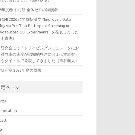
ルで発表しました（瀬崎夕陽）
26年度春 中村研 全体ゼミの講演者
 CHI 2026 にて採択論文 “Improving Data
ity via Pre-Task Participant Screening in
wdsourced GUI Experiments” を発表しました
三山貴也）
VE研究会にて「ドライビングシミュレータにお
る対向車の速度が認知的狭さにおよぼす影響」
いうタイトルで発表してきました（熊谷航太）
研究室 2025年度の成果
固定ページ
rds
laboration
tact
nt