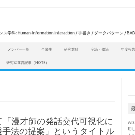
man-Information Interaction / 手書き / ダークパターン / BAD
メンバー一覧
卒業生
研究業績
卒論・修論
年度報
研究室運営記事（NOTE）
検
索:
にて「漫才師の発話交代可視化に
WI
援手法の提案」というタイトル
用