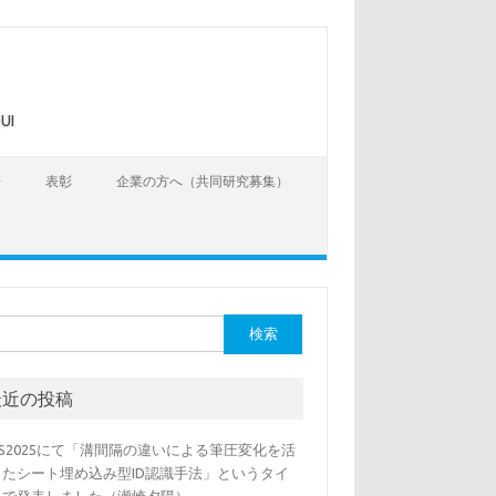
UI
告
表彰
企業の方へ（共同研究募集）
最近の投稿
SS2025にて「溝間隔の違いによる筆圧変化を活
したシート埋め込み型ID認識手法」というタイ