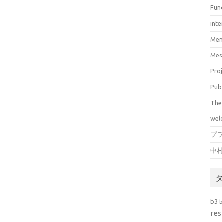
Fun
inte
Mem
Mes
Pro
Pub
The
wel
プ
中
b3
res