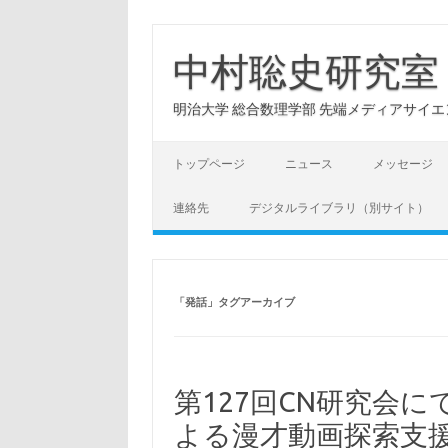
コ
ン
テ
中村聡史研究室
ン
ツ
へ
明治大学 総合数理学部 先端メディアサイエンス学科: Hu
ス
キ
ッ
プ
トップページ
ニュース
メッセージ
連絡先
デジタルライブラリ（別サイト）
「
発話
」タグアーカイブ
第127回CN研究会
よる漫才動画探索支