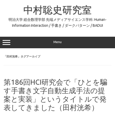
コ
ン
中村聡史研究室
テ
ン
ツ
へ
明治大学 総合数理学部 先端メディアサイエンス学科: Human-
ス
Information Interaction / 手書き / ダークパターン / BADUI
キ
ッ
プ
Menu
「
田村洸希
」タグアーカイブ
第186回HCI研究会で「ひとを騙
す手書き文字自動生成手法の提
案と実装」というタイトルで発
表してきました（田村洸希）