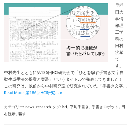
早稲
田大
学情
報理
工学
科の
田村
洸希
で
す。
中村先生とともに第186回HCI研究会で「ひとを騙す手書き文字自
動生成手法の提案と実装」というタイトルで発表してきました！
この研究は、以前から中村研究室で研究されていた「手書き文字…
Read More: 第186回HCI研究… »
カテゴリー:
news
research
タグ:
hci
,
平均手書き
,
手書きロボット
,
田
村洸希
,
騙す