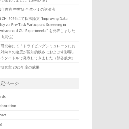
ルで発表しました（瀬崎夕陽）
26年度春 中村研 全体ゼミの講演者
 CHI 2026 にて採択論文 “Improving Data
ity via Pre-Task Participant Screening in
wdsourced GUI Experiments” を発表しました
三山貴也）
VE研究会にて「ドライビングシミュレータにお
る対向車の速度が認知的狭さにおよぼす影響」
いうタイトルで発表してきました（熊谷航太）
研究室 2025年度の成果
固定ページ
rds
laboration
tact
nt