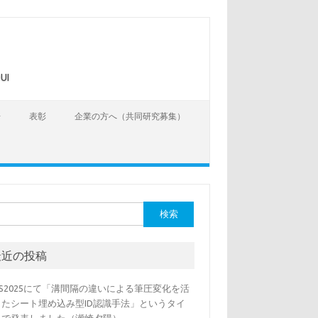
UI
告
表彰
企業の方へ（共同研究募集）
最近の投稿
SS2025にて「溝間隔の違いによる筆圧変化を活
したシート埋め込み型ID認識手法」というタイ