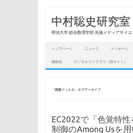
コ
ン
テ
中村聡史研究室
ン
ツ
へ
明治大学 総合数理学部 先端メディアサイエンス学科: Hu
ス
キ
ッ
プ
トップページ
ニュース
メッセージ
連絡先
デジタルライブラリ（別サイト）
「
模擬フィルタ
」タグアーカイブ
EC2022で「色覚
制御のAmong Us