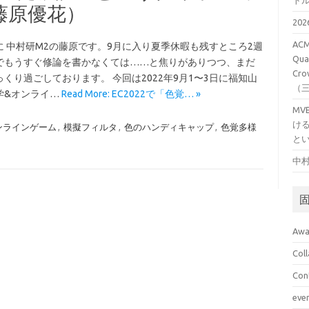
ト
藤原優花）
20
ACM
に 中村研M2の藤原です。9月に入り夏季休暇も残すところ2週
Qual
でもうすぐ修論を書かなくては……と焦りがありつつ、まだ
Cro
くり過ごしております。 今回は2022年9月1〜3日に福知山
（
学&オンライ…
Read More: EC2022で「色覚… »
M
け
ンラインゲーム
,
模擬フィルタ
,
色のハンディキャップ
,
色覚多様
と
中村
Awa
Col
Con
eve