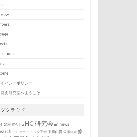
ds
rview
bers
sage
jects
lications
sis
come
ライバシーポリシー
村聡史研究室へようこそ
タグクラウド
HCI研究会
news
b4
GN研究会
hci
m1
修
earch
中川由貴
コミック
コミック工学
佐藤剣太