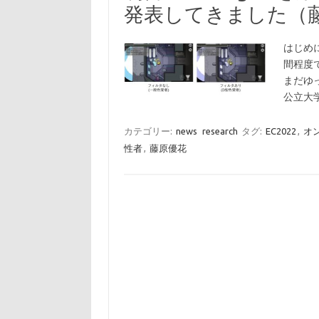
発表してきました（
はじめ
間程度
まだゆっ
公立大
カテゴリー:
news
research
タグ:
EC2022
,
オ
性者
,
藤原優花