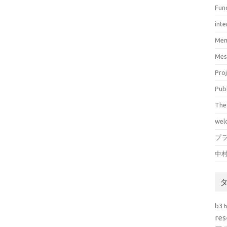
Fun
inte
Mem
Mes
Pro
Pub
The
wel
プ
中
b3
res