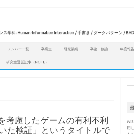
man-Information Interaction / 手書き / ダークパターン / BAD
メンバー一覧
卒業生
研究業績
卒論・修論
年度報
研究室運営記事（NOTE）
検
索:
特性を考慮したゲームの有利不利
WI
を用いた検証」というタイトルで
用