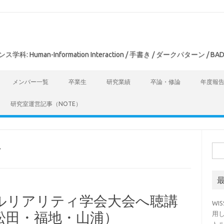
man-Information Interaction / 手書き / ダークパターン / BAD
メンバー一覧
卒業生
研究業績
卒論・修論
年度報
研究室運営記事（NOTE）
検
ブ
索:
ルリアリティ学会大会へ聴講
WI
松田・福地・山浦）
用