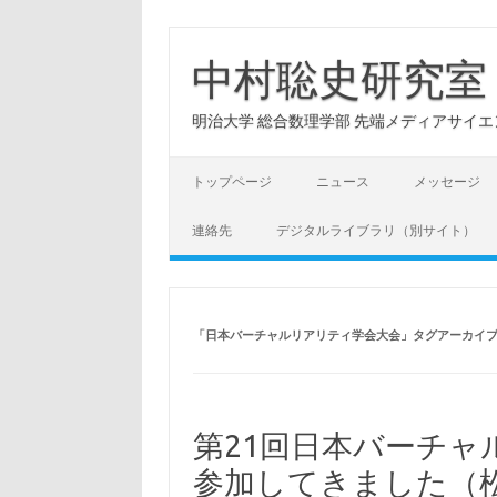
コ
ン
テ
中村聡史研究室
ン
ツ
へ
明治大学 総合数理学部 先端メディアサイエンス学科: Hu
ス
キ
ッ
プ
トップページ
ニュース
メッセージ
連絡先
デジタルライブラリ（別サイト）
「
日本バーチャルリアリティ学会大会
」タグアーカイ
第21回日本バーチャ
参加してきました（