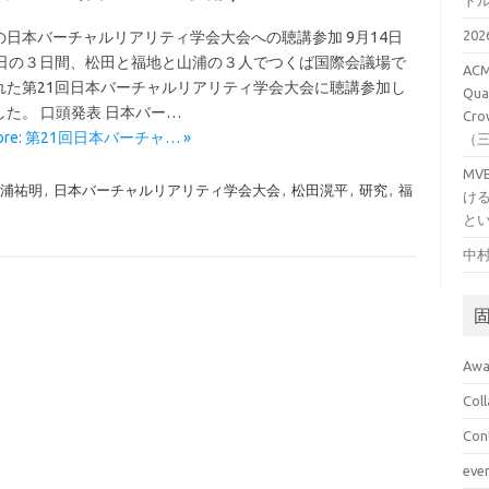
ト
20
の日本バーチャルリアリティ学会大会への聴講参加 9月14日
6日の３日間、松田と福地と山浦の３人でつくば国際会議場で
ACM
れた第21回日本バーチャルリアリティ学会大会に聴講参加し
Qual
した。 口頭発表 日本バー…
Cro
More: 第21回日本バーチャ… »
（
M
浦祐明
,
日本バーチャルリアリティ学会大会
,
松田滉平
,
研究
,
福
け
と
中村
Awa
Col
Con
eve