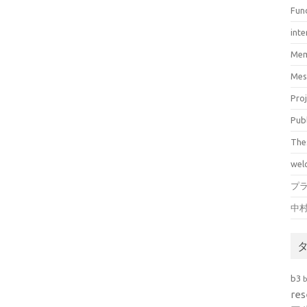
Fun
inte
Mem
Mes
Pro
Pub
The
wel
プ
中
b3
res