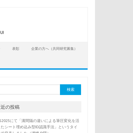
UI
告
表彰
企業の方へ（共同研究募集）
最近の投稿
SS2025にて「溝間隔の違いによる筆圧変化を活
したシート埋め込み型ID認識手法」というタイ