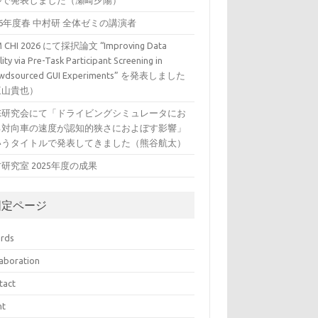
ルで発表しました（瀬崎夕陽）
26年度春 中村研 全体ゼミの講演者
 CHI 2026 にて採択論文 “Improving Data
ity via Pre-Task Participant Screening in
wdsourced GUI Experiments” を発表しました
三山貴也）
VE研究会にて「ドライビングシミュレータにお
る対向車の速度が認知的狭さにおよぼす影響」
いうタイトルで発表してきました（熊谷航太）
研究室 2025年度の成果
固定ページ
rds
laboration
tact
nt