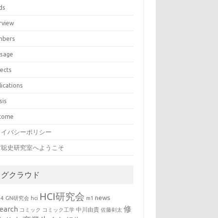
ds
rview
bers
sage
jects
lications
sis
come
ライバシーポリシー
村聡史研究室へようこそ
タグクラウド
HCI研究会
news
b4
GN研究会
hci
m1
修
earch
中川由貴
コミック
コミック工学
佐藤剣太