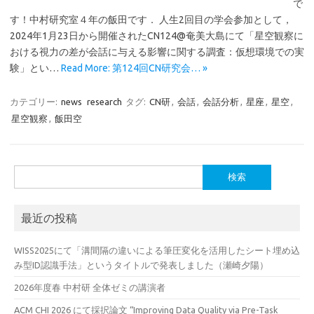
で
す！中村研究室４年の飯田です． 人生2回目の学会参加として，
2024年1月23日から開催されたCN124@奄美大島にて「星空観察に
おける視力の差が会話に与える影響に関する調査：仮想環境での実
験」とい…
Read More: 第124回CN研究会… »
カテゴリー:
news
research
タグ:
CN研
,
会話
,
会話分析
,
星座
,
星空
,
星空観察
,
飯田空
検
索:
最近の投稿
WISS2025にて「溝間隔の違いによる筆圧変化を活用したシート埋め込
み型ID認識手法」というタイトルで発表しました（瀬崎夕陽）
2026年度春 中村研 全体ゼミの講演者
ACM CHI 2026 にて採択論文 “Improving Data Quality via Pre-Task