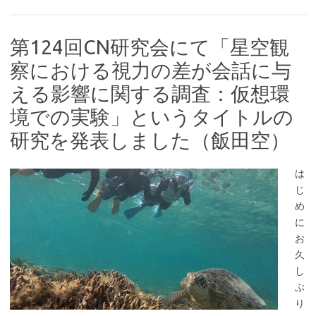
第124回CN研究会にて「星空観
察における視力の差が会話に与
える影響に関する調査：仮想環
境での実験」というタイトルの
研究を発表しました（飯田空）
は
じ
め
に
お
久
し
ぶ
り