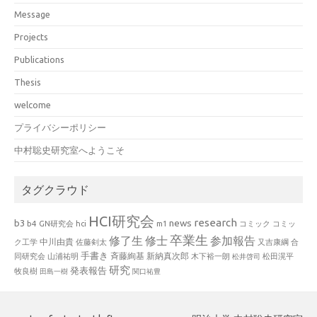
Message
Projects
Publications
Thesis
welcome
プライバシーポリシー
中村聡史研究室へようこそ
タグクラウド
HCI研究会
research
news
b3
b4
GN研究会
hci
m1
コミック
コミッ
卒業生
修了生
修士
参加報告
中川由貴
ク工学
佐藤剣太
又吉康綱
合
手書き
山浦祐明
斉藤絢基
新納真次郎
松田滉平
同研究会
木下裕一朗
松井啓司
研究
発表報告
牧良樹
田島一樹
関口祐豊