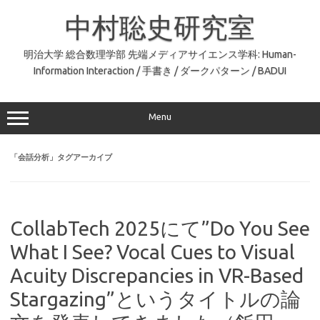
コ
ン
中村聡史研究室
テ
ン
ツ
へ
明治大学 総合数理学部 先端メディアサイエンス学科: Human-
ス
Information Interaction / 手書き / ダークパターン / BADUI
キ
ッ
プ
Menu
「
会話分析
」タグアーカイブ
CollabTech 2025にて”Do You See
What I See? Vocal Cues to Visual
Acuity Discrepancies in VR-Based
Stargazing”というタイトルの論