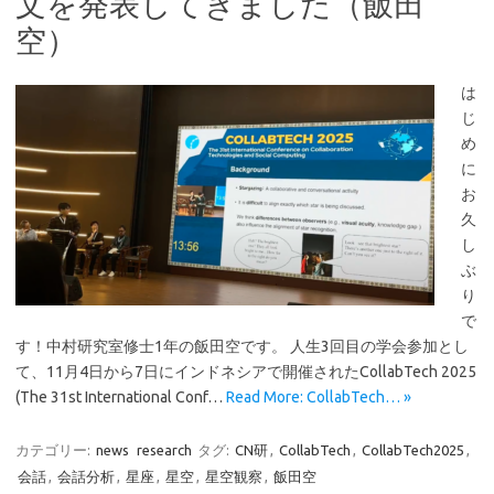
文を発表してきました（飯田
空）
は
じ
め
に
お
久
し
ぶ
り
で
す！中村研究室修士1年の飯田空です。 人生3回目の学会参加とし
て、11月4日から7日にインドネシアで開催されたCollabTech 2025
(The 31st International Conf…
Read More: CollabTech… »
カテゴリー:
news
research
タグ:
CN研
,
CollabTech
,
CollabTech2025
,
会話
,
会話分析
,
星座
,
星空
,
星空観察
,
飯田空