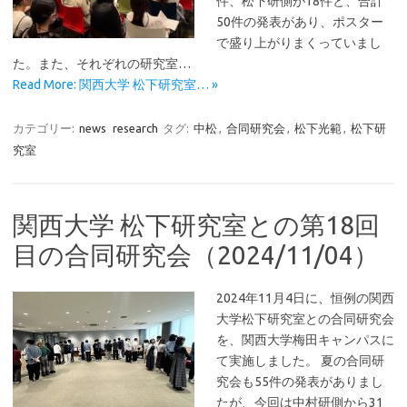
件、松下研側が18件と、合計
50件の発表があり、ポスター
で盛り上がりまくっていまし
た。また、それぞれの研究室…
Read More: 関西大学 松下研究室… »
カテゴリー:
news
research
タグ:
中松
,
合同研究会
,
松下光範
,
松下研
究室
関西大学 松下研究室との第18回
目の合同研究会（2024/11/04）
2024年11月4日に、恒例の関西
大学松下研究室との合同研究会
を、関西大学梅田キャンパスに
て実施しました。 夏の合同研
究会も55件の発表がありまし
たが、今回は中村研側から31