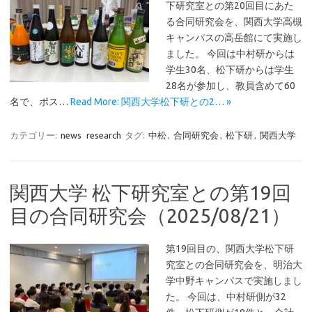
下研究室との第20回目にあた
る合同研究会を、関西大学高槻
キャンパスの高岳館にて実施し
ました。 今回は中村研からは
学生30名、松下研からは学生
28名が参加し、教員含めて60
名で、ポス…
Read More: 関西大学松下研との2… »
カテゴリー:
news
research
タグ:
中松
,
合同研究会
,
松下研
,
関西大学
関西大学 松下研究室との第19回
目の合同研究会（2025/08/21）
第19回目の、関西大学松下研
究室との合同研究会を、明治大
学中野キャンパスで実施しまし
た。 今回は、中村研側が32