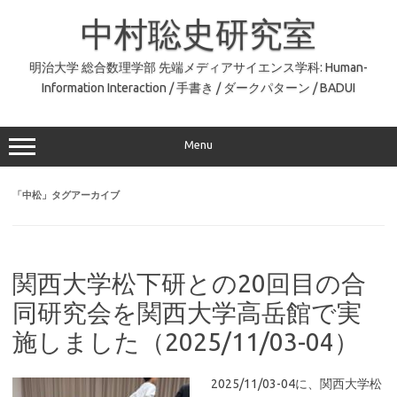
コ
ン
中村聡史研究室
テ
ン
ツ
へ
明治大学 総合数理学部 先端メディアサイエンス学科: Human-
ス
Information Interaction / 手書き / ダークパターン / BADUI
キ
ッ
プ
Menu
「
中松
」タグアーカイブ
関西大学松下研との20回目の合
同研究会を関西大学高岳館で実
施しました（2025/11/03-04）
2025/11/03-04に、関西大学松