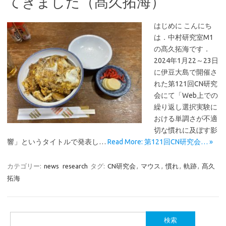
てきました（髙久拓海）
はじめに こんにち
は．中村研究室M1
の髙久拓海です．
2024年1月22～23日
に伊豆大島で開催さ
れた第121回CN研究
会にて「Web上での
繰り返し選択実験に
おける単調さが不適
切な慣れに及ぼす影
響」というタイトルで発表し…
Read More: 第121回CN研究会… »
カテゴリー:
news
research
タグ:
CN研究会
,
マウス
,
慣れ
,
軌跡
,
髙久
拓海
検