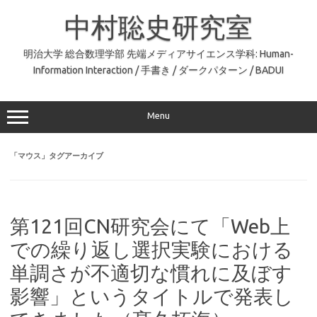
コ
ン
中村聡史研究室
テ
ン
ツ
へ
明治大学 総合数理学部 先端メディアサイエンス学科: Human-
ス
Information Interaction / 手書き / ダークパターン / BADUI
キ
ッ
プ
Menu
「
マウス
」タグアーカイブ
第121回CN研究会にて「Web上
での繰り返し選択実験における
単調さが不適切な慣れに及ぼす
影響」というタイトルで発表し