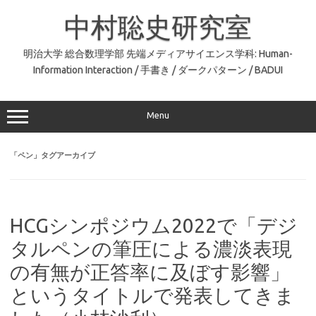
コ
ン
中村聡史研究室
テ
ン
ツ
へ
明治大学 総合数理学部 先端メディアサイエンス学科: Human-
ス
Information Interaction / 手書き / ダークパターン / BADUI
キ
ッ
プ
Menu
「
ペン
」タグアーカイブ
HCGシンポジウム2022で「デジ
タルペンの筆圧による濃淡表現
の有無が正答率に及ぼす影響」
というタイトルで発表してきま