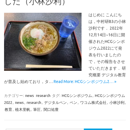
した（小林沙利）
はじめに こんにち
は，中村研B3の小林
沙利です． 2022年
12月14日~16日に開
催されたHCGシンポ
ジウム2022にて発
表を行いましたの
で，その報告をさせ
ていただきます． 研
究概要 デジタル教育
が普及し始めており，タ…
Read More: HCGシンポジウム2… »
カテゴリー:
news
research
タグ:
HCGシンポジウム
,
HCGシンポジウム
2022
,
news
,
research
,
デジタルペン
,
ペン
,
ワコム株式会社
,
小林沙利
,
教育
,
植木里帆
,
筆圧
,
関口祐豊