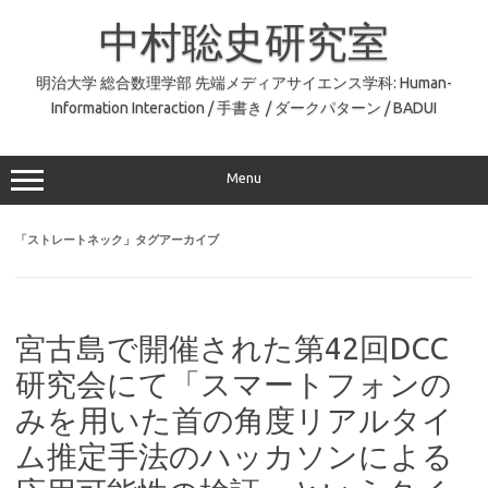
コ
ン
中村聡史研究室
テ
ン
ツ
へ
明治大学 総合数理学部 先端メディアサイエンス学科: Human-
ス
Information Interaction / 手書き / ダークパターン / BADUI
キ
ッ
プ
Menu
「
ストレートネック
」タグアーカイブ
宮古島で開催された第42回DCC
研究会にて「スマートフォンの
みを用いた首の角度リアルタイ
ム推定手法のハッカソンによる