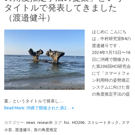
タイトルで発表してきました
（渡邉健斗）
はじめに こんにち
は，中村研究室B4の
渡邉健斗です．
2024年1月15日〜16
日に沖縄で開催され
た第206回HCI研究会
にて「スマートフォ
ン利用時の姿勢矯正
システムに向けた首
の角度推定手法の提
案」というタイトルで発表し…
Read More: 沖縄で開催された第2… »
カテゴリー:
news
research
タグ:
hci
,
HCI206
,
ストレートネック
,
スマ
ホ首
,
渡邉健斗
,
首の角度推定