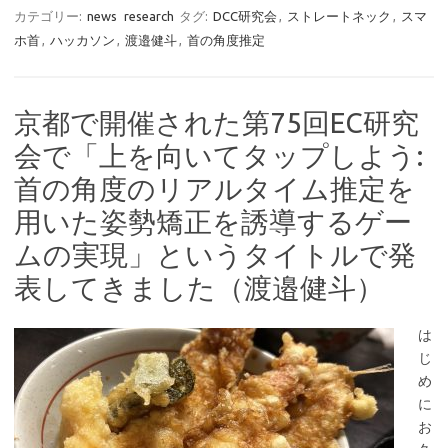
カテゴリー:
news
research
タグ:
DCC研究会
,
ストレートネック
,
スマ
ホ首
,
ハッカソン
,
渡邉健斗
,
首の角度推定
京都で開催された第75回EC研究
会で「上を向いてタップしよう:
首の角度のリアルタイム推定を
用いた姿勢矯正を誘導するゲー
ムの実現」というタイトルで発
表してきました（渡邉健斗）
は
じ
め
に
お