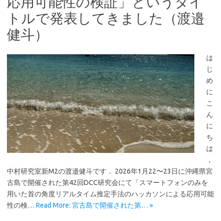
応用可能性の検証」というタイ
トルで発表してきました（渡邉
健斗）
は
じ
め
に
こ
ん
に
ち
は
，
中村研究室新M2の渡邉健斗です． 2026年1月22〜23日に沖縄県宮
古島で開催された第42回DCC研究会にて「スマートフォンのみを
用いた首の角度リアルタイム推定手法のハッカソンによる応用可能
性の検…
Read More: 宮古島で開催された第… »