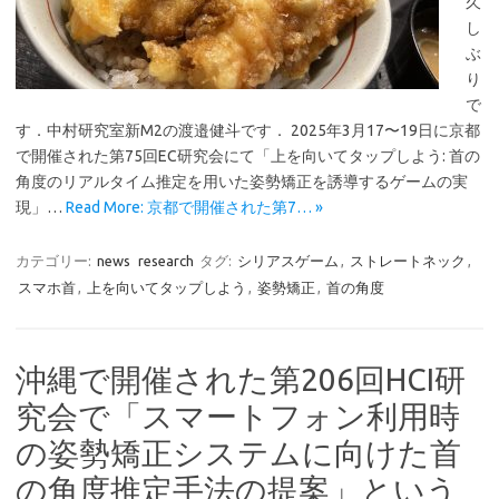
久
し
ぶ
り
で
す．中村研究室新M2の渡邉健斗です． 2025年3月17〜19日に京都
で開催された第75回EC研究会にて「上を向いてタップしよう: 首の
角度のリアルタイム推定を用いた姿勢矯正を誘導するゲームの実
現」…
Read More: 京都で開催された第7… »
カテゴリー:
news
research
タグ:
シリアスゲーム
,
ストレートネック
,
スマホ首
,
上を向いてタップしよう
,
姿勢矯正
,
首の角度
沖縄で開催された第206回HCI研
究会で「スマートフォン利用時
の姿勢矯正システムに向けた首
の角度推定手法の提案」という