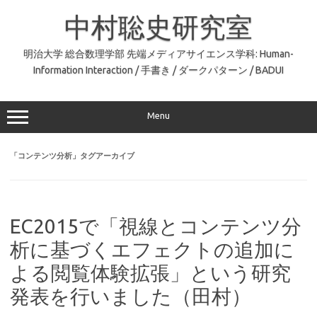
コ
ン
中村聡史研究室
テ
ン
ツ
へ
明治大学 総合数理学部 先端メディアサイエンス学科: Human-
ス
Information Interaction / 手書き / ダークパターン / BADUI
キ
ッ
プ
Menu
「
コンテンツ分析
」タグアーカイブ
EC2015で「視線とコンテンツ分
析に基づくエフェクトの追加に
よる閲覧体験拡張」という研究
発表を行いました（田村）