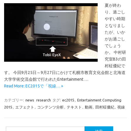
夏が終わ
り、過ごし
やすい時期
となりまし
たが、いか
がお過ごし
でしょう
か。 中村研
究室B3の田
村柾優紀で
す。 今回9月25日～9月27日にかけて札幌市教育文化会館と北海道
大学学術交流会館で行われたEntertainment …
Read More: EC2015で「視線… »
カテゴリー:
news
research
タグ:
ec2015
,
Entertainment Computing
2015
,
エフェクト
,
コンテンツ分析
,
テキスト
,
動画
,
田村柾優紀
,
視線
検