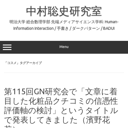
コ
ン
中村聡史研究室
テ
ン
ツ
へ
明治大学 総合数理学部 先端メディアサイエンス学科: Human-
ス
Information Interaction / 手書き / ダークパターン / BADUI
キ
ッ
プ
Menu
「
コスメ
」タグアーカイブ
第115回GN研究会で「文章に着
目した化粧品クチコミの信憑性
評価軸の検討」というタイトル
で発表してきました（濱野花