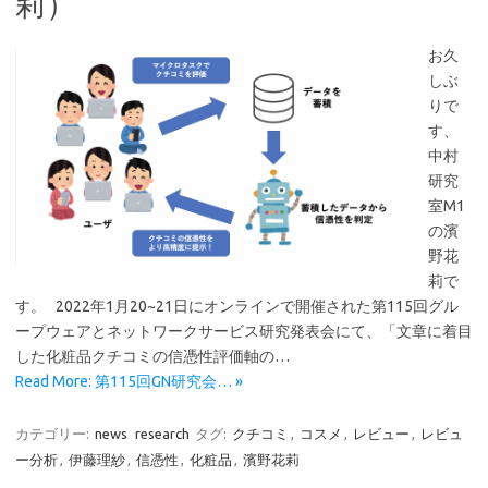
莉）
お久
しぶ
りで
す、
中村
研究
室M1
の濱
野花
莉で
す。 2022年1月20~21日にオンラインで開催された第115回グル
ープウェアとネットワークサービス研究発表会にて、「文章に着目
した化粧品クチコミの信憑性評価軸の…
Read More: 第115回GN研究会… »
カテゴリー:
news
research
タグ:
クチコミ
,
コスメ
,
レビュー
,
レビュ
ー分析
,
伊藤理紗
,
信憑性
,
化粧品
,
濱野花莉