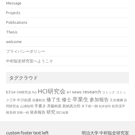
Message
Projects
Publications
Thesis
welcome
プライバシーポリシー
中村聡史研究室へようこそ
タグクラウド
HCI研究会
research
news
b3
b4
GN研究会
hci
m1
コミック
コミッ
卒業生
修了生
修士
参加報告
中川由貴
ク工学
佐藤剣太
又吉康綱
合
手書き
山浦祐明
斉藤絢基
新納真次郎
松田滉平
同研究会
木下裕一朗
松井啓司
研究
発表報告
牧良樹
田島一樹
関口祐豊
custom footer text left
明治大学 中村聡史研究室