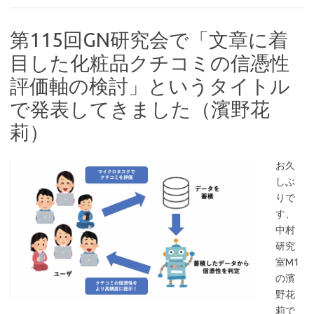
第115回GN研究会で「文章に着
目した化粧品クチコミの信憑性
評価軸の検討」というタイトル
で発表してきました（濱野花
莉）
お久
しぶ
りで
す、
中村
研究
室M1
の濱
野花
莉で