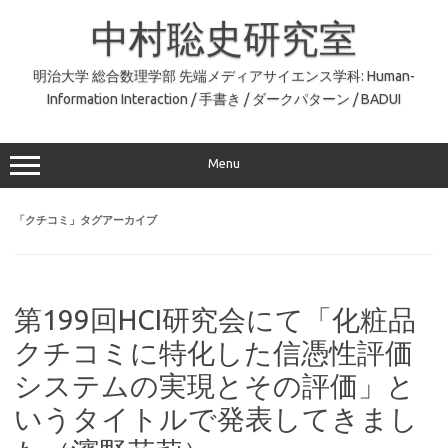
コ
ン
中村聡史研究室
テ
ン
ツ
へ
明治大学 総合数理学部 先端メディアサイエンス学科: Human-
ス
Information Interaction / 手書き / ダークパターン / BADUI
キ
ッ
プ
Menu
「
クチコミ
」タグアーカイブ
第199回HCI研究会にて「化粧品
クチコミに特化した信憑性評価
システムの実現とその評価」と
いうタイトルで発表してきまし