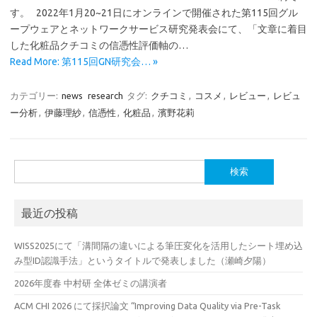
す。 2022年1月20~21日にオンラインで開催された第115回グル
ープウェアとネットワークサービス研究発表会にて、「文章に着目
した化粧品クチコミの信憑性評価軸の…
Read More: 第115回GN研究会… »
カテゴリー:
news
research
タグ:
クチコミ
,
コスメ
,
レビュー
,
レビュ
ー分析
,
伊藤理紗
,
信憑性
,
化粧品
,
濱野花莉
検
索:
最近の投稿
WISS2025にて「溝間隔の違いによる筆圧変化を活用したシート埋め込
み型ID認識手法」というタイトルで発表しました（瀬崎夕陽）
2026年度春 中村研 全体ゼミの講演者
ACM CHI 2026 にて採択論文 “Improving Data Quality via Pre-Task