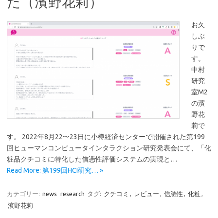
た（濱野花莉）
お久
しぶ
りで
す。
中村
研究
室M2
の濱
野花
莉で
す。 2022年8月22〜23日に小樽経済センターで開催された第199
回ヒューマンコンピュータインタラクション研究発表会にて、「化
粧品クチコミに特化した信憑性評価システムの実現と…
Read More: 第199回HCI研究… »
カテゴリー:
news
research
タグ:
クチコミ
,
レビュー
,
信憑性
,
化粧
,
濱野花莉